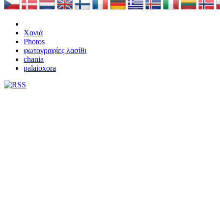
Χανιά
Photos
φωτογραφίες λασίθι
chania
palaioxora