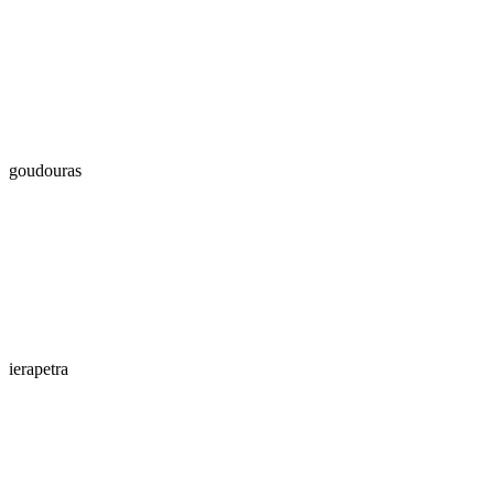
goudouras
ierapetra