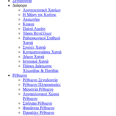
Ξενοδοχεία
Διάφορα
Αρχιτεκτονική Χανίων
Η Μάχη της Κρήτης
Ακρωτήρι
Κρικρι
Παλιό Λιμάνι
Τάφοι Βενιζέλων
Ραδιοφωνικοί Σταθμοί
Χανιά
Σχολές Χανιά
Κινηματογράφοι Χανιά
Δήμοι Χανιά
Ιστορικά Χανιά
Πάρκο Διάσωσης
Χλωρίδας & Πανίδας
Ρέθυμνο
Ρέθυμνο Ξενοδοχεία
Ρέθυμνο Πληροφορίες
Μουσεία Ρέθυμνο
Αρχαιολογικοί Χώροι
Ρέθυμνο
Σπήλαια Ρέθυμνο
Φαράγγια Ρέθυμνο
Παραλίες Ρέθυμνο