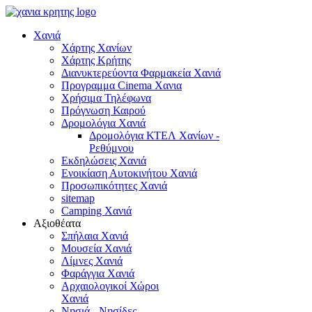
Χανιά
Χάρτης Χανίων
Χάρτης Κρήτης
Διανυκτερεύοντα Φαρμακεία Χανιά
Προγραμμα Cinema Χανια
Χρήσιμα Τηλέφωνα
Πρόγνωση Καιρού
Δρομολόγια Χανιά
Δρομολόγια ΚΤΕΛ Χανίων -
Ρεθύμνου
Εκδηλώσεις Χανιά
Ενοικίαση Αυτοκινήτου Χανιά
Προσωπικότητες Χανιά
sitemap
Camping Χανιά
Αξιοθέατα
Σπήλαια Χανιά
Μουσεία Χανιά
Λίμνες Χανιά
Φαράγγια Χανιά
Αρχαιολογικοί Χώροι
Χανιά
Νησιά - Νησίδες