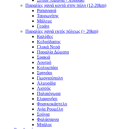
Σειτάν Λιμάνια - Χορδάκι
Παραλίες χανιά κοντά στην πόλη (12-20km)
Ραπανιανά
Ταυρωνίτης
Μάλεμε
Γεράνι
Παραλίες χανιά εκτός πόλεως (> 20km)
Καλύβες
Κεδρόδασος
Γλυκά Νερά
Παραλία Δώματα
Σφακιά
Λουτρό
Κολυμπάρι
Σφηνάρι
Γιωργιούπολη
Αλμυρίδα
Λισσός
Παλαιόχωρα
Ελαφονήσι
Φραγκοκάστελο
Αγία Ρουμέλη
Σούγια
Φαλάσαρνα
Μπάλος