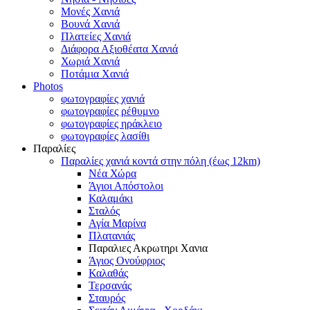
Μονές Χανιά
Βουνά Χανιά
Πλατείες Χανιά
Διάφορα Αξιοθέατα Χανιά
Χωριά Χανιά
Ποτάμια Χανιά
Photos
φωτογραφίες χανιά
φωτογραφίες ρέθυμνο
φωτογραφίες ηράκλειο
φωτογραφίες λασίθι
Παραλίες
Παραλίες χανιά κοντά στην πόλη (έως 12km)
Νέα Χώρα
Άγιοι Απόστολοι
Καλαμάκι
Σταλός
Αγία Μαρίνα
Πλατανιάς
Παραλιες Ακρωτηρι Χανια
Άγιος Ονούφριος
Καλαθάς
Τερσανάς
Σταυρός