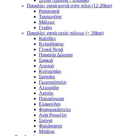
Σειτάν Λιμάνια - Χορδάκι
Παραλίες χανιά κοντά στην πόλη (12-20km)
Ραπανιανά
Ταυρωνίτης
Μάλεμε
Γεράνι
Παραλίες χανιά εκτός πόλεως (> 20km)
Καλύβες
Κεδρόδασος
Γλυκά Νερά
Παραλία Δώματα
Σφακιά
Λουτρό
Κολυμπάρι
Σφηνάρι
Γιωργιούπολη
Αλμυρίδα
Λισσός
Παλαιόχωρα
Ελαφονήσι
Φραγκοκάστελο
Αγία Ρουμέλη
Σούγια
Φαλάσαρνα
Μπάλος