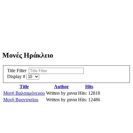
Μονές Ηράκλειο
Title Filter
Display #
Title
Author
Hits
Μονή Βαλσαμόνερου
Written by χανια
Hits: 12818
Μονή Βροντησίου
Written by χανια
Hits: 12486