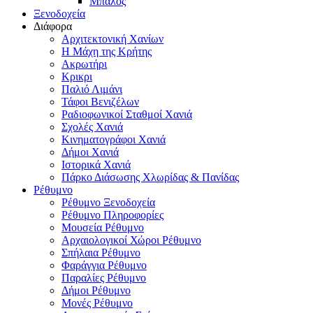
Μπάλος
Ξενοδοχεία
Διάφορα
Αρχιτεκτονική Χανίων
Η Μάχη της Κρήτης
Ακρωτήρι
Κρικρι
Παλιό Λιμάνι
Τάφοι Βενιζέλων
Ραδιοφωνικοί Σταθμοί Χανιά
Σχολές Χανιά
Κινηματογράφοι Χανιά
Δήμοι Χανιά
Ιστορικά Χανιά
Πάρκο Διάσωσης Χλωρίδας & Πανίδας
Ρέθυμνο
Ρέθυμνο Ξενοδοχεία
Ρέθυμνο Πληροφορίες
Μουσεία Ρέθυμνο
Αρχαιολογικοί Χώροι Ρέθυμνο
Σπήλαια Ρέθυμνο
Φαράγγια Ρέθυμνο
Παραλίες Ρέθυμνο
Δήμοι Ρέθυμνο
Μονές Ρέθυμνο