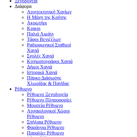
Ξενοδοχεία
Διάφορα
Αρχιτεκτονική Χανίων
Η Μάχη της Κρήτης
Ακρωτήρι
Κρικρι
Παλιό Λιμάνι
Τάφοι Βενιζέλων
Ραδιοφωνικοί Σταθμοί
Χανιά
Σχολές Χανιά
Κινηματογράφοι Χανιά
Δήμοι Χανιά
Ιστορικά Χανιά
Πάρκο Διάσωσης
Χλωρίδας & Πανίδας
Ρέθυμνο
Ρέθυμνο Ξενοδοχεία
Ρέθυμνο Πληροφορίες
Μουσεία Ρέθυμνο
Αρχαιολογικοί Χώροι
Ρέθυμνο
Σπήλαια Ρέθυμνο
Φαράγγια Ρέθυμνο
Παραλίες Ρέθυμνο