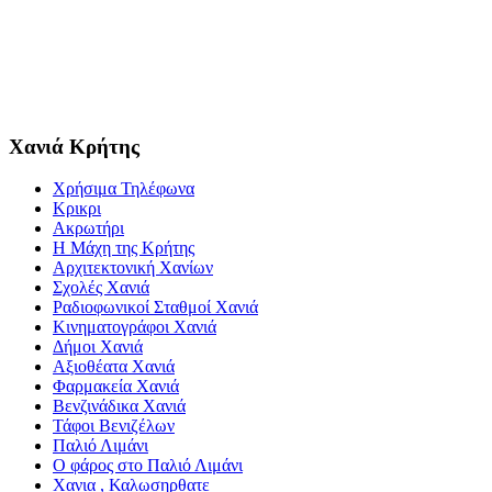
Χανιά Κρήτης
Χρήσιμα Τηλέφωνα
Κρικρι
Ακρωτήρι
Η Μάχη της Κρήτης
Αρχιτεκτονική Χανίων
Σχολές Χανιά
Ραδιοφωνικοί Σταθμοί Χανιά
Κινηματογράφοι Χανιά
Δήμοι Χανιά
Αξιοθέατα Χανιά
Φαρμακεία Χανιά
Βενζινάδικα Χανιά
Τάφοι Βενιζέλων
Παλιό Λιμάνι
Ο φάρος στο Παλιό Λιμάνι
Χανια , Καλωσηρθατε