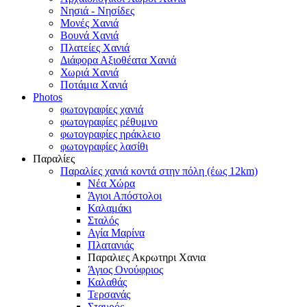
Νησιά - Νησίδες
Μονές Χανιά
Βουνά Χανιά
Πλατείες Χανιά
Διάφορα Αξιοθέατα Χανιά
Χωριά Χανιά
Ποτάμια Χανιά
Photos
φωτογραφίες χανιά
φωτογραφίες ρέθυμνο
φωτογραφίες ηράκλειο
φωτογραφίες λασίθι
Παραλίες
Παραλίες χανιά κοντά στην πόλη (έως 12km)
Νέα Χώρα
Άγιοι Απόστολοι
Καλαμάκι
Σταλός
Αγία Μαρίνα
Πλατανιάς
Παραλιες Ακρωτηρι Χανια
Άγιος Ονούφριος
Καλαθάς
Τερσανάς
Σταυρός