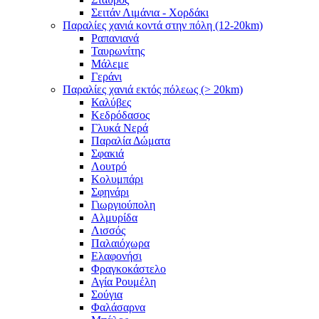
Σειτάν Λιμάνια - Χορδάκι
Παραλίες χανιά κοντά στην πόλη (12-20km)
Ραπανιανά
Ταυρωνίτης
Μάλεμε
Γεράνι
Παραλίες χανιά εκτός πόλεως (> 20km)
Καλύβες
Κεδρόδασος
Γλυκά Νερά
Παραλία Δώματα
Σφακιά
Λουτρό
Κολυμπάρι
Σφηνάρι
Γιωργιούπολη
Αλμυρίδα
Λισσός
Παλαιόχωρα
Ελαφονήσι
Φραγκοκάστελο
Αγία Ρουμέλη
Σούγια
Φαλάσαρνα