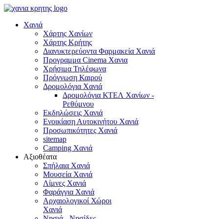
Χανιά
Χάρτης Χανίων
Χάρτης Κρήτης
Διανυκτερεύοντα Φαρμακεία Χανιά
Προγραμμα Cinema Χανια
Χρήσιμα Τηλέφωνα
Πρόγνωση Καιρού
Δρομολόγια Χανιά
Δρομολόγια ΚΤΕΛ Χανίων -
Ρεθύμνου
Εκδηλώσεις Χανιά
Ενοικίαση Αυτοκινήτου Χανιά
Προσωπικότητες Χανιά
sitemap
Camping Χανιά
Αξιοθέατα
Σπήλαια Χανιά
Μουσεία Χανιά
Λίμνες Χανιά
Φαράγγια Χανιά
Αρχαιολογικοί Χώροι
Χανιά
Νησιά - Νησίδες