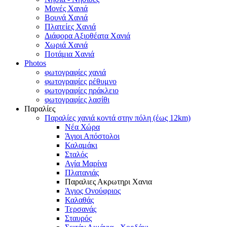
Μονές Χανιά
Βουνά Χανιά
Πλατείες Χανιά
Διάφορα Αξιοθέατα Χανιά
Χωριά Χανιά
Ποτάμια Χανιά
Photos
φωτογραφίες χανιά
φωτογραφίες ρέθυμνο
φωτογραφίες ηράκλειο
φωτογραφίες λασίθι
Παραλίες
Παραλίες χανιά κοντά στην πόλη (έως 12km)
Νέα Χώρα
Άγιοι Απόστολοι
Καλαμάκι
Σταλός
Αγία Μαρίνα
Πλατανιάς
Παραλιες Ακρωτηρι Χανια
Άγιος Ονούφριος
Καλαθάς
Τερσανάς
Σταυρός