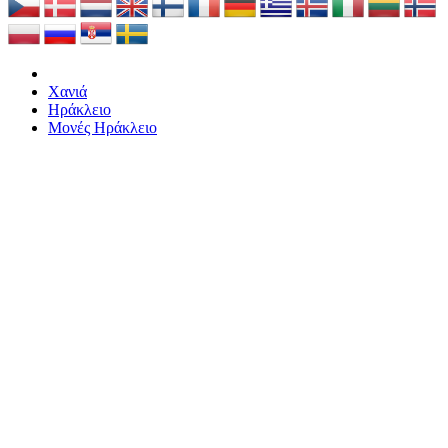
Χανιά
Ηράκλειο
Μονές Ηράκλειο