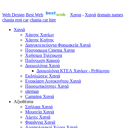
Web Design
Best Web
Χανια
-
Χανιά
domain names
chania rent car
chania car hire
Χανιά
Χάρτης Χανίων
Χάρτης Κρήτης
Διανυκτερεύοντα Φαρμακεία Χανιά
Προγραμμα Cinema Χανια
Χρήσιμα Τηλέφωνα
Πρόγνωση Καιρού
Δρομολόγια Χανιά
Δρομολόγια ΚΤΕΛ Χανίων - Ρεθύμνου
Εκδηλώσεις Χανιά
Ενοικίαση Αυτοκινήτου Χανιά
Προσωπικότητες Χανιά
sitemap
Camping Χανιά
Αξιοθέατα
Σπήλαια Χανιά
Μουσεία Χανιά
Λίμνες Χανιά
Φαράγγια Χανιά
Αρχαιολογικοί Χώροι Χανιά