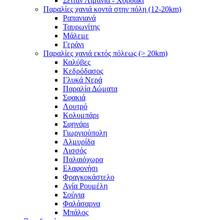
Σειτάν Λιμάνια - Χορδάκι
Παραλίες χανιά κοντά στην πόλη (12-20km)
Ραπανιανά
Ταυρωνίτης
Μάλεμε
Γεράνι
Παραλίες χανιά εκτός πόλεως (> 20km)
Καλύβες
Κεδρόδασος
Γλυκά Νερά
Παραλία Δώματα
Σφακιά
Λουτρό
Κολυμπάρι
Σφηνάρι
Γιωργιούπολη
Αλμυρίδα
Λισσός
Παλαιόχωρα
Ελαφονήσι
Φραγκοκάστελο
Αγία Ρουμέλη
Σούγια
Φαλάσαρνα
Μπάλος