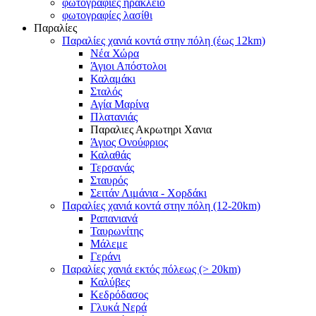
φωτογραφίες ηράκλειο
φωτογραφίες λασίθι
Παραλίες
Παραλίες χανιά κοντά στην πόλη (έως 12km)
Νέα Χώρα
Άγιοι Απόστολοι
Καλαμάκι
Σταλός
Αγία Μαρίνα
Πλατανιάς
Παραλιες Ακρωτηρι Χανια
Άγιος Ονούφριος
Καλαθάς
Τερσανάς
Σταυρός
Σειτάν Λιμάνια - Χορδάκι
Παραλίες χανιά κοντά στην πόλη (12-20km)
Ραπανιανά
Ταυρωνίτης
Μάλεμε
Γεράνι
Παραλίες χανιά εκτός πόλεως (> 20km)
Καλύβες
Κεδρόδασος
Γλυκά Νερά