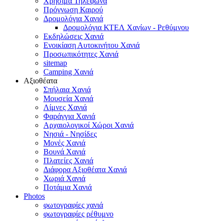
Χρήσιμα Τηλέφωνα
Πρόγνωση Καιρού
Δρομολόγια Χανιά
Δρομολόγια ΚΤΕΛ Χανίων - Ρεθύμνου
Εκδηλώσεις Χανιά
Ενοικίαση Αυτοκινήτου Χανιά
Προσωπικότητες Χανιά
sitemap
Camping Χανιά
Αξιοθέατα
Σπήλαια Χανιά
Μουσεία Χανιά
Λίμνες Χανιά
Φαράγγια Χανιά
Αρχαιολογικοί Χώροι Χανιά
Νησιά - Νησίδες
Μονές Χανιά
Βουνά Χανιά
Πλατείες Χανιά
Διάφορα Αξιοθέατα Χανιά
Χωριά Χανιά
Ποτάμια Χανιά
Photos
φωτογραφίες χανιά
φωτογραφίες ρέθυμνο