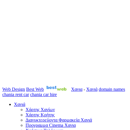
Web Design
Best Web
Χανια
-
Χανιά
domain names
chania rent car
chania car hire
Χανιά
Χάρτης Χανίων
Χάρτης Κρήτης
Διανυκτερεύοντα Φαρμακεία Χανιά
Προγραμμα Cinema Χανια