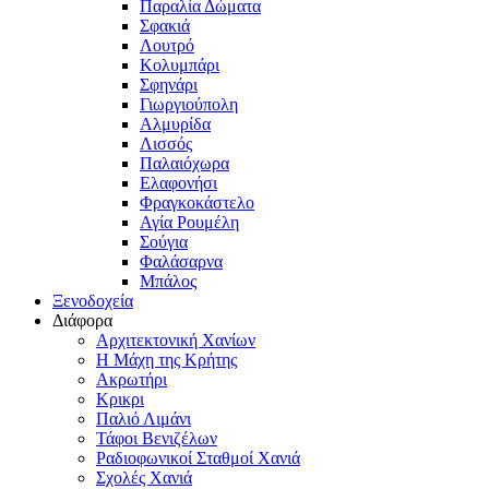
Παραλία Δώματα
Σφακιά
Λουτρό
Κολυμπάρι
Σφηνάρι
Γιωργιούπολη
Αλμυρίδα
Λισσός
Παλαιόχωρα
Ελαφονήσι
Φραγκοκάστελο
Αγία Ρουμέλη
Σούγια
Φαλάσαρνα
Μπάλος
Ξενοδοχεία
Διάφορα
Αρχιτεκτονική Χανίων
Η Μάχη της Κρήτης
Ακρωτήρι
Κρικρι
Παλιό Λιμάνι
Τάφοι Βενιζέλων
Ραδιοφωνικοί Σταθμοί Χανιά
Σχολές Χανιά