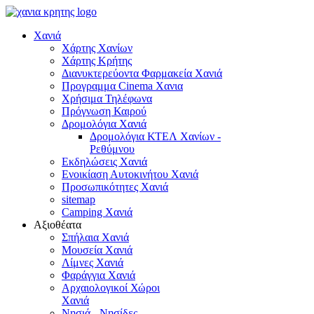
Χανιά
Χάρτης Χανίων
Χάρτης Κρήτης
Διανυκτερεύοντα Φαρμακεία Χανιά
Προγραμμα Cinema Χανια
Χρήσιμα Τηλέφωνα
Πρόγνωση Καιρού
Δρομολόγια Χανιά
Δρομολόγια ΚΤΕΛ Χανίων -
Ρεθύμνου
Εκδηλώσεις Χανιά
Ενοικίαση Αυτοκινήτου Χανιά
Προσωπικότητες Χανιά
sitemap
Camping Χανιά
Αξιοθέατα
Σπήλαια Χανιά
Μουσεία Χανιά
Λίμνες Χανιά
Φαράγγια Χανιά
Αρχαιολογικοί Χώροι
Χανιά
Νησιά - Νησίδες