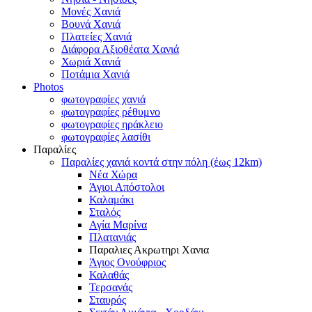
Μονές Χανιά
Βουνά Χανιά
Πλατείες Χανιά
Διάφορα Αξιοθέατα Χανιά
Χωριά Χανιά
Ποτάμια Χανιά
Photos
φωτογραφίες χανιά
φωτογραφίες ρέθυμνο
φωτογραφίες ηράκλειο
φωτογραφίες λασίθι
Παραλίες
Παραλίες χανιά κοντά στην πόλη (έως 12km)
Νέα Χώρα
Άγιοι Απόστολοι
Καλαμάκι
Σταλός
Αγία Μαρίνα
Πλατανιάς
Παραλιες Ακρωτηρι Χανια
Άγιος Ονούφριος
Καλαθάς
Τερσανάς
Σταυρός