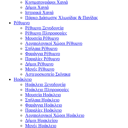
Κινηματογράφοι Χανιά
Δήμοι Χανιά
Ιστορικά Χανιά
Πάρκο Διάσωσης Χλωρίδας & Πανίδας
Ρέθυμνο
Ρέθυμνο Ξενοδοχεία
Ρέθυμνο Πληροφορίες
Μουσεία Ρέθυμνο
Αρχαιολογικοί Χώροι Ρέθυμνο
Σπήλαια Ρέθυμνο
Φαράγγια Ρέθυμνο
Παραλίες Ρέθυμνο
Δήμοι Ρέθυμνο
Μονές Ρέθυμνο
Αστεροσκοπείο Σκίνακα
Ηράκλειο
Ηράκλειο Ξενοδοχεία
Ηράκλειο Πληροφορίες
Μουσεία Ηράκλειο
Σπήλαια Ηράκλειο
Φαράγγια Ηράκλειο
Παραλίες Ηράκλειο
Αρχαιολογικοί Χώροι Ηράκλειο
Δήμοι Ηρακλείου
Μονές Ηράκλειο