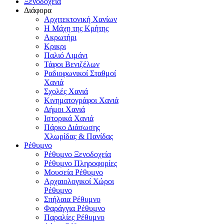
Ξενοδοχεία
Διάφορα
Αρχιτεκτονική Χανίων
Η Μάχη της Κρήτης
Ακρωτήρι
Κρικρι
Παλιό Λιμάνι
Τάφοι Βενιζέλων
Ραδιοφωνικοί Σταθμοί
Χανιά
Σχολές Χανιά
Κινηματογράφοι Χανιά
Δήμοι Χανιά
Ιστορικά Χανιά
Πάρκο Διάσωσης
Χλωρίδας & Πανίδας
Ρέθυμνο
Ρέθυμνο Ξενοδοχεία
Ρέθυμνο Πληροφορίες
Μουσεία Ρέθυμνο
Αρχαιολογικοί Χώροι
Ρέθυμνο
Σπήλαια Ρέθυμνο
Φαράγγια Ρέθυμνο
Παραλίες Ρέθυμνο