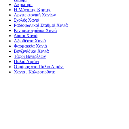
Ακρωτήρι
Η Μάχη της Κρήτης
Αρχιτεκτονική Χανίων
Σχολές Χανιά
Ραδιοφωνικοί Σταθμοί Χανιά
Κινηματογράφοι Χανιά
Δήμοι Χανιά
Αξιοθέατα Χανιά
Φαρμακεία Χανιά
Βενζινάδικα Χανιά
Τάφοι Βενιζέλων
Παλιό Λιμάνι
Ο φάρος στο Παλιό Λιμάνι
Χανια , Καλωσηρθατε