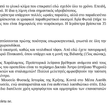
από το γλυκό κλίμα που επικρατεί εδώ σχεδόν όλο το χρόνο. Επειδή,
ό. Η ίδια η λίμνη είναι σημαντικός υδροβιότοπος.
εράπετρα υπάρχουν πολλές ωραίες παραλίες, αλλά στο παραδεισένιο
ίσκονται οι γραφικοί παραθεριστικοί οικισμοί Αγία Φωτιά (πήρε το
ς που είναι δημοφιλείς στο νεαρόκοσμο. H Iεράπετρα βρίσκεται 35
ναπτύσσονται πρώτης ποιότητας οπωροκηπευτικά, γνωστά σε όλη την
 χωριουδάκια.
ύ οικισμού, καθώς και νεολιθικοί τάφοι. Από εδώ έχετε πανοραμική
ό Πινακιανό, όπου υπάρχει και η μονή της Βιδιανής (15ος αιώνας),
ιος Χαράλαμπος. Προϊστορικά λείψανα βρέθηκαν ανάμεσα από τους
ς του οροπεδίου είναι το περίφημο Δικταίο Άντρο (σπήλαιο Ψυχρού)
ικτών και σταλαγμιτών! Πολλοί μελετητές αμφισβητούν την ταύτιση
κέντρο.
ο Μουσείο Φυσικής Ιστορίας της Κρήτης. Κοντά στο Μέσα Λασίθι
σείο, ενώ αναπαριστάται και ένα αυθεντικό λασιθιώτικο σπίτι. Εδώ
έδιο διατέλεσε χρέη κρησφύγετου και ορμητηρίου των επαναστατών
bleta ne.