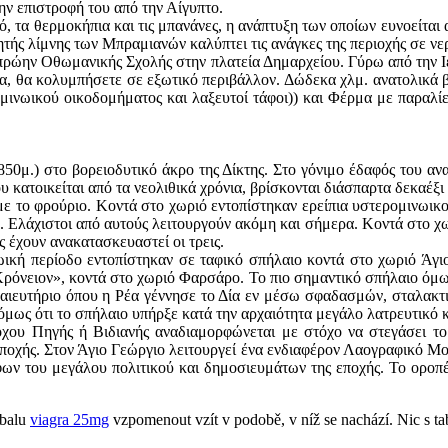
ην επιστροφή του από την Αίγυπτο.
ό, τα θερμοκήπια και τις μπανάνες, η ανάπτυξη των οποίων ευνοείται 
νητής λίμνης των Μπραμιανών καλύπτει τις ανάγκες της περιοχής σε νερ
ς πρώην Oθωμανικής Σχολής στην πλατεία Δημαρχείου. Γύρω από την Ι
ια, θα κολυμπήσετε σε εξωτικό περιβάλλον. Δώδεκα χλμ. ανατολικά βρ
μινωικού οικοδομήματος και λαξευτοί τάφοι)) και Φέρμα με παραλίε
50μ.) στο βορειοδυτικό άκρο της Δίκτης. Στο γόνιμο έδαφός του α
υ κατοικείται από τα νεολιθικά χρόνια, βρίσκονται διάσπαρτα δεκαέξι
με το φρούριο. Κοντά στο χωριό εντοπίστηκαν ερείπια υστερομινωικο
 Ελάχιστοι από αυτούς λειτουργούν ακόμη και σήμερα. Κοντά στο χωρι
ς έχουν ανακατασκευαστεί οι τρεις.
ική περίοδο εντοπίστηκαν σε ταφικό σπήλαιο κοντά στο χωριό Άγ
«Κρόνειον», κοντά στο χωριό Φαρσάρο. Το πιο σημαντικό σπήλαιο όμω
μαιευτήριο όπου η Ρέα γέννησε το Δία εν μέσω σφαδασμών, σταλακτ
 όμως ότι το σπήλαιο υπήρξε κατά την αρχαιότητα μεγάλο λατρευτικό 
χου Πηγής ή Βιδιανής αναδιαμορφώνεται με στόχο να στεγάσει τ
εποχής. Στον Άγιο Γεώργιο λειτουργεί ένα ενδιαφέρον Λαογραφικό Μου
ων του μεγάλου πολιτικού και δημοσιευμάτων της εποχής. Το οροπ
 obalu
viagra 25mg
vzpomenout vzít v podobě, v níž se ​​nachází. Nic s ta