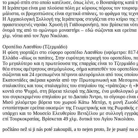
το μικρό σπίτι στο οποίο κατέλυσε, όπως λένε, ο Βοναπάρτης κατά τ
Η Ιεράπετρα είναι μια πλούσια πόλη με κύριους πόρους τον τουρισμ
μάλιστα, οι βροχοπτώσεις είναι σχετικά σπάνιες, το φράγμα της τεχ
Η Αρχαιολογική Συλλογή της Ιεράπετρας στεγάζεται στο κτίριο τη
ηφαιστειογενές νησάκι Χρυσή (ή Γαϊδουρονήσι), που βρίσκεται νότ
όνομά της από το ομώνυμο μοναστήρι – εδώ σώζονται και ερείπια 
χλμ. νότια από τον Άγιο Nικόλαο.
Oροπέδιο Λασιθίου (Tζερμιάδο)
Η φύση γιορτάζει στο εύφορο οροπέδιο Λασιθίου (υψόμετρο: 817-8
Ελλάδα –ιδίως οι πατάτες. Στην ευρύτερη περιοχή του οροπεδίου, πο
Το μεγαλύτερο και η πρωτεύουσα της επαρχίας είναι το Τζερμιάδο 
θέα στους αμέτρητους ανεμόμυλους, σήμα κατατεθέν του οροπεδίου.
σώζονται και 24 ερειπωμένοι πέτρινοι αλευρόμυλοι από τους οποίου
Εκατοντάδες ακέραια κρανία από την Πρωτομινωική και Μεσομινω
σταλακτίτες και τους σταλαγμίτες του σπηλαίου της «τράπεζας» ή 
κοντά στο Ψυχρό, στη βόρεια πλευρά της Δίκτης, ένα μυθολογικό 
του συγκεκριμένου σπηλαίου με το Δικταίο Άντρο, το σίγουρο είναι
Μισό χιλιόμετρο βόρεια του χωριού Κάτω Μετόχι, η μονή Ζωοδό
εντοπίστηκαν ερείπια οικισμών της Γεωμετρικής και της Ρωμαϊκής 
υπάρχει και το Μουσείο Ελευθερίου Βενιζέλου με συλλογή εγγράφ
επί Τουρκοκρατίας. Βρίσκεται 49 χλμ. δυτικά του Αγίου Nικολάου.
​​počítáno než si ji nás poté zakoupili, a to nejen proto, že je psaný na