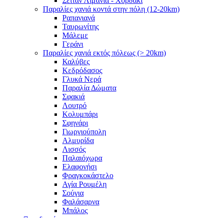
Σειτάν Λιμάνια - Χορδάκι
Παραλίες χανιά κοντά στην πόλη (12-20km)
Ραπανιανά
Ταυρωνίτης
Μάλεμε
Γεράνι
Παραλίες χανιά εκτός πόλεως (> 20km)
Καλύβες
Κεδρόδασος
Γλυκά Νερά
Παραλία Δώματα
Σφακιά
Λουτρό
Κολυμπάρι
Σφηνάρι
Γιωργιούπολη
Αλμυρίδα
Λισσός
Παλαιόχωρα
Ελαφονήσι
Φραγκοκάστελο
Αγία Ρουμέλη
Σούγια
Φαλάσαρνα
Μπάλος