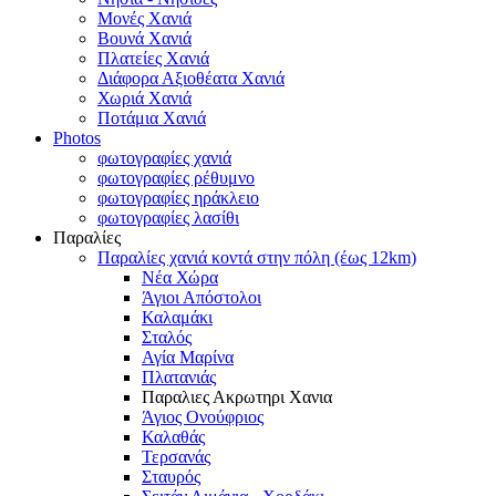
Μονές Χανιά
Βουνά Χανιά
Πλατείες Χανιά
Διάφορα Αξιοθέατα Χανιά
Χωριά Χανιά
Ποτάμια Χανιά
Photos
φωτογραφίες χανιά
φωτογραφίες ρέθυμνο
φωτογραφίες ηράκλειο
φωτογραφίες λασίθι
Παραλίες
Παραλίες χανιά κοντά στην πόλη (έως 12km)
Νέα Χώρα
Άγιοι Απόστολοι
Καλαμάκι
Σταλός
Αγία Μαρίνα
Πλατανιάς
Παραλιες Ακρωτηρι Χανια
Άγιος Ονούφριος
Καλαθάς
Τερσανάς
Σταυρός