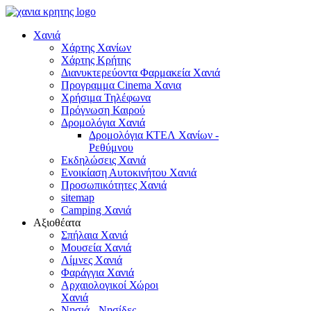
Χανιά
Χάρτης Χανίων
Χάρτης Κρήτης
Διανυκτερεύοντα Φαρμακεία Χανιά
Προγραμμα Cinema Χανια
Χρήσιμα Τηλέφωνα
Πρόγνωση Καιρού
Δρομολόγια Χανιά
Δρομολόγια ΚΤΕΛ Χανίων -
Ρεθύμνου
Εκδηλώσεις Χανιά
Ενοικίαση Αυτοκινήτου Χανιά
Προσωπικότητες Χανιά
sitemap
Camping Χανιά
Αξιοθέατα
Σπήλαια Χανιά
Μουσεία Χανιά
Λίμνες Χανιά
Φαράγγια Χανιά
Αρχαιολογικοί Χώροι
Χανιά
Νησιά - Νησίδες