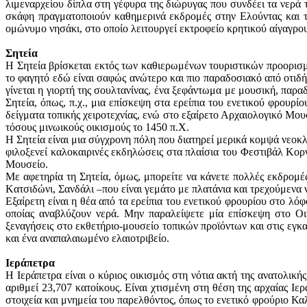
λιμεναρχείου δίπλα στη γέφυρα της διώρυγας που συνδέει τα νερά
σκάφη πραγματοποιούν καθημερινά εκδρομές στην Eλούντας και τ
ομώνυμο νησάκι, στο οποίο λειτουργεί εκτροφείο κρητικού αίγαγρ
Σητεία
Η Σητεία βρίσκεται εκτός των καθιερωμένων τουριστικών προορισμ
το φαγητό εδώ είναι σαφώς ανώτερο και πιο παραδοσιακό από οτιδήπ
γίνεται η γιορτή της σουλτανίνας, ένα ξεφάντωμα με μουσική, παρα
Σητεία, όπως, π.χ., μια επίσκεψη στα ερείπια του ενετικού φρουρί
δείγματα τοπικής χειροτεχνίας, ενώ στο εξαίρετο Αρχαιολογικό Μο
τόσους μινωικούς οικισμούς το 1450 π.Χ.
Η Σητεία είναι μια σύγχρονη πόλη που διατηρεί μερικά κομψά νεοκλ
φιλοξενεί καλοκαιρινές εκδηλώσεις στα πλαίσια του Φεστιβάλ Κορν
Μουσείο.
Με αφετηρία τη Σητεία, όμως, μπορείτε να κάνετε πολλές εκδρομέ
Kατσιδώνι, Σανδάλι –που είναι γεμάτο με πλατάνια και τρεχούμενα 
Εξαίρετη είναι η θέα από τα ερείπια του ενετικού φρουρίου στο λ
οποίας αναβλύζουν νερά. Μην παραλείψετε μία επίσκεψη στο Οι
ξεναγήσεις στο εκθετήριο-μουσείο τοπικών προϊόντων και στις εγκα
και ένα αναπαλαιωμένο ελαιοτριβείο.
Ιεράπετρα
Η Ιεράπετρα είναι ο κύριος οικισμός στη νότια ακτή της ανατολικ
αριθμεί 23,707 κατοίκους. Είναι χτισμένη στη θέση της αρχαίας Iε
στοιχεία και μνημεία του παρελθόντος, όπως το ενετικό φρούριο Κα