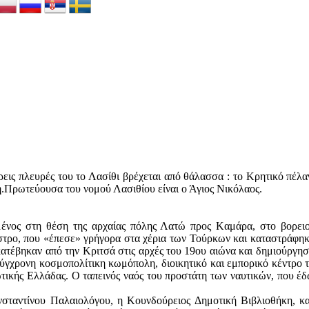
ρεις πλευρές του το Λασίθι βρέχεται από θάλασσα : το Κρητικό πέλαγ
η.Πρωτεύουσα του νομού Λασιθίου είναι ο Άγιος Νικόλαος.
μένος στη θέση της αρχαίας πόλης Λατώ προς Kαμάρα, στο βορειο
τρο, που «έπεσε» γρήγορα στα χέρια των Τούρκων και καταστράφηκε
ατέβηκαν από την Κριτσά στις αρχές του 19ου αιώνα και δημιούργησα
ύγχρονη κοσμοπολίτικη κωμόπολη, διοικητικό και εμπορικό κέντρο το
ρωτικής Ελλάδας. Ο ταπεινός ναός του προστάτη των ναυτικών, που έ
νσταντίνου Παλαιολόγου, η Κουνδούρειος Δημοτική Βιβλιοθήκη, κα