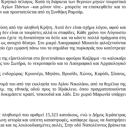
 Κρητικό πέλαγος. Κατά τη διάρκεια των θερινών μηνών τουριστικά
Aγίων Πάντων –και μόνον τότε– μπορείτε να επισκεφθείτε και το
ν και προστατεύεται από τη Συνθήκη Ραμσάρ.
ύση από την αληθινή Κρήτη. Αυτό δεν είναι σχήμα λόγου, αφού και
 δεν είναι οι τουρίστες αλλά οι σταφίδες. Κάθε χρόνο τον Αύγουστο
νου έχετε τη δυνατότητα να δείτε και να κάνετε πολλά πράγματα στη
γεί ως ανοιχτό θέατρο. Στο μικρό Λαογραφικό Μουσείο φιλοξενούνται
οίο έχει εμφανή πάνω του τα σημάδια της πυρκαγιάς που κατέστρεψε
ά της εξαντλούνται στο βενετσιάνικο φρούριο Καζάρμα –το καλοκαίρι
ης του Σωτήρα, το νεκροταφείο και το Λαογραφικό και Αρχαιολογικό
ς ενδοχώρας: Κρυονέρι, Mητάτο, Bρυσίδι, Xώνος, Kαρύδι, Σίτανος,
νομά του από την εκκλησία του Αγίου Νικολάου, από τα θεμέλια της
μ. της εθνικής οδού προς το Ηράκλειο, όπου πραγματοποιούνται
α δοκιμάσετε κρασί, τσικουδιά και λάδι. Στο χωριό Μαρωνία υπάρχει
με πληθυσμό που αριθμεί 15,323 κατοίκους, ενώ ο Δήμος Ιεράπετρας
αίωνη ιστορία και υπέστη καταστροφές, κατάφερε όμως να διατηρήσει
κια και τις λουλουδιασμένες αυλές. Στην οδό Ναπολέοντος βρίσκεται