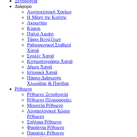
Ξενοδοχεία
Διάφορα
Αρχιτεκτονική Χανίων
Η Μάχη της Κρήτης
Ακρωτήρι
Κρικρι
Παλιό Λιμάνι
Τάφοι Βενιζέλων
Ραδιοφωνικοί Σταθμοί
Χανιά
Σχολές Χανιά
Κινηματογράφοι Χανιά
Δήμοι Χανιά
Ιστορικά Χανιά
Πάρκο Διάσωσης
Χλωρίδας & Πανίδας
Ρέθυμνο
Ρέθυμνο Ξενοδοχεία
Ρέθυμνο Πληροφορίες
Μουσεία Ρέθυμνο
Αρχαιολογικοί Χώροι
Ρέθυμνο
Σπήλαια Ρέθυμνο
Φαράγγια Ρέθυμνο
Παραλίες Ρέθυμνο