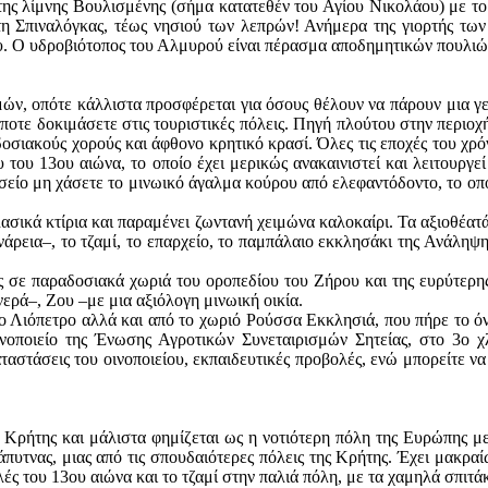
 της λίμνης Βουλισμένης (σήμα κατατεθέν του Αγίου Νικολάου) με το
η Σπιναλόγκας, τέως νησιού των λεπρών! Ανήμερα της γιορτής των 
ου. Ο υδροβιότοπος του Αλμυρού είναι πέρασμα αποδημητικών πουλιώ
ών, οπότε κάλλιστα προσφέρεται για όσους θέλουν να πάρουν μια γε
οτε δοκιμάσετε στις τουριστικές πόλεις. Πηγή πλούτου στην περιοχή
δοσιακούς χορούς και άφθονο κρητικό κρασί. Όλες τις εποχές του χρό
ου του 13ου αιώνα, το οποίο έχει μερικώς ανακαινιστεί και λειτουρ
υσείο μη χάσετε το μινωικό άγαλμα κούρου από ελεφαντόδοντο, το οπ
ασικά κτίρια και παραμένει ζωντανή χειμώνα καλοκαίρι. Τα αξιοθέατ
άρεια–, το τζαμί, το επαρχείο, το παμπάλαιο εκκλησάκι της Ανάληψ
ς σε παραδοσιακά χωριά του οροπεδίου του Ζήρου και της ευρύτερη
νερά–, Zου –με μια αξιόλογη μινωική οικία.
όφο Λιόπετρο αλλά και από το χωριό Ρούσσα Εκκλησιά, που πήρε το ό
νοποιείο της Ένωσης Αγροτικών Συνεταιρισμών Σητείας, στο 3ο χλ
ταστάσεις του οινοποιείου, εκπαιδευτικές προβολές, ενώ μπορείτε ν
ής Κρήτης και μάλιστα φημίζεται ως η νοτιότερη πόλη της Ευρώπης 
ράπυτνας, μιας από τις σπουδαιότερες πόλεις της Kρήτης. Έχει μακρ
λές του 13ου αιώνα και το τζαμί στην παλιά πόλη, με τα χαμηλά σπιτά