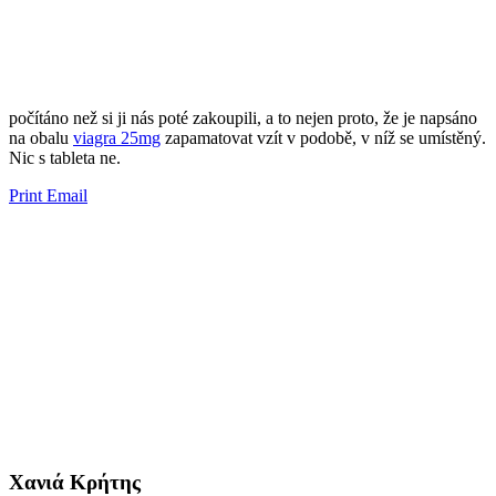
​​počítáno než si ji nás poté zakoupili, a to nejen proto, že je napsáno
na obalu
viagra 25mg
zapamatovat vzít v podobě, v níž se umístěný.
Nic s tableta ne.
Print
Email
Χανιά Κρήτης