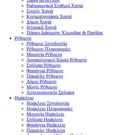
Τάφοι Βενιζέλων
Ραδιοφωνικοί Σταθμοί Χανιά
Σχολές Χανιά
Κινηματογράφοι Χανιά
Δήμοι Χανιά
Ιστορικά Χανιά
Πάρκο Διάσωσης Χλωρίδας & Πανίδας
Ρέθυμνο
Ρέθυμνο Ξενοδοχεία
Ρέθυμνο Πληροφορίες
Μουσεία Ρέθυμνο
Αρχαιολογικοί Χώροι Ρέθυμνο
Σπήλαια Ρέθυμνο
Φαράγγια Ρέθυμνο
Παραλίες Ρέθυμνο
Δήμοι Ρέθυμνο
Μονές Ρέθυμνο
Αστεροσκοπείο Σκίνακα
Ηράκλειο
Ηράκλειο Ξενοδοχεία
Ηράκλειο Πληροφορίες
Μουσεία Ηράκλειο
Σπήλαια Ηράκλειο
Φαράγγια Ηράκλειο
Παραλίες Ηράκλειο