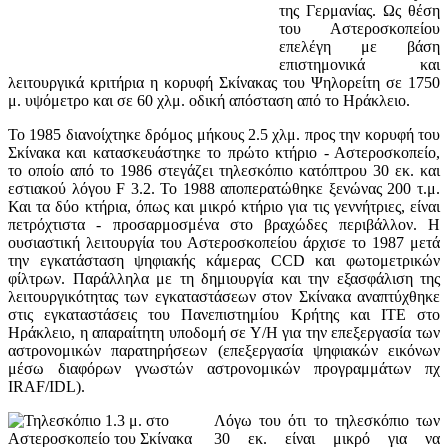
της Γερμανίας. Ως θέση
του Αστεροσκοπείου
επελέγη με βάση
επιστημονικά και
λειτουργικά κριτήρια η κορυφή Σκίνακας του Ψηλορείτη σε 1750
μ. υψόμετρο και σε 60 χλμ. οδική απόσταση από το Ηράκλειο.
Το 1985 διανοίχτηκε δρόμος μήκους 2.5 χλμ. προς την κορυφή του
Σκίνακα και κατασκευάστηκε το πρώτο κτήριο - Αστεροσκοπείο,
το οποίο από το 1986 στεγάζει τηλεσκόπιο κατόπτρου 30 εκ. και
εστιακού λόγου F 3.2. Το 1988 αποπερατώθηκε ξενώνας 200 τ.μ.
Και τα δύο κτήρια, όπως και μικρό κτήριο για τις γεννήτριες, είναι
πετρόχτιστα - προσαρμοσμένα στο βραχώδες περιβάλλον. Η
ουσιαστική λειτουργία του Αστεροσκοπείου άρχισε το 1987 μετά
την εγκατάσταση ψηφιακής κάμερας CCD και φωτομετρικών
φίλτρων. Παράλληλα με τη δημιουργία και την εξασφάλιση της
λειτουργικότητας των εγκαταστάσεων στον Σκίνακα αναπτύχθηκε
στις εγκαταστάσεις του Πανεπιστημίου Κρήτης και ΙΤΕ στο
Ηράκλειο, η απαραίτητη υποδομή σε Υ/Η για την επεξεργασία των
αστρονομικών παρατηρήσεων (επεξεργασία ψηφιακών εικόνων
μέσω διαφόρων γνωστών αστρονομικών προγραμμάτων πχ
IRAF/IDL).
Λόγω του ότι το τηλεσκόπιο των
30 εκ. είναι μικρό για να