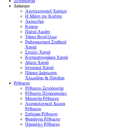
Ξενοδοχεία
Διάφορα
Αρχιτεκτονική Χανίων
Η Μάχη της Κρήτης
Ακρωτήρι
Κρικρι
Παλιό Λιμάνι
Τάφοι Βενιζέλων
Ραδιοφωνικοί Σταθμοί
Χανιά
Σχολές Χανιά
Κινηματογράφοι Χανιά
Δήμοι Χανιά
Ιστορικά Χανιά
Πάρκο Διάσωσης
Χλωρίδας & Πανίδας
Ρέθυμνο
Ρέθυμνο Ξενοδοχεία
Ρέθυμνο Πληροφορίες
Μουσεία Ρέθυμνο
Αρχαιολογικοί Χώροι
Ρέθυμνο
Σπήλαια Ρέθυμνο
Φαράγγια Ρέθυμνο
Παραλίες Ρέθυμνο