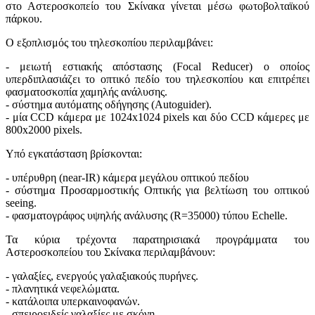
στο Αστεροσκοπείο του Σκίνακα γίνεται μέσω φωτοβολταϊκού
πάρκου.
Ο εξοπλισμός του τηλεσκοπίου περιλαμβάνει:
- μειωτή εστιακής απόστασης (Focal Reducer) ο οποίος
υπερδιπλασιάζει το οπτικό πεδίο του τηλεσκοπίου και επιτρέπει
φασματοσκοπία χαμηλής ανάλυσης.
- σύστημα αυτόματης οδήγησης (Autoguider).
- μία CCD κάμερα με 1024x1024 pixels και δύο CCD κάμερες με
800x2000 pixels.
Υπό εγκατάσταση βρίσκονται:
- υπέρυθρη (near-IR) κάμερα μεγάλου οπτικού πεδίου
- σύστημα Προσαρμοστικής Οπτικής για βελτίωση του οπτικού
seeing.
- φασματογράφος υψηλής ανάλυσης (R=35000) τύπου Echelle.
Τα κύρια τρέχοντα παρατηρισιακά προγράμματα του
Αστεροσκοπείου του Σκίνακα περιλαμβάνουν:
- γαλαξίες, ενεργούς γαλαξιακούς πυρήνες.
- πλανητικά νεφελώματα.
- κατάλοιπα υπερκαινοφανών.
- σπειροειδείς γαλαξίες με σκόνη.