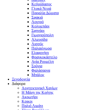
Κεδρόδασος
Γλυκά Νερά
Παραλία Δώματα
Σφακιά
Λουτρό
Κολυμπάρι
Σφηνάρι
Γιωργιούπολη
Αλμυρίδα
Λισσός
Παλαιόχωρα
Ελαφονήσι
Φραγκοκάστελο
Αγία Ρουμέλη
Σούγια
Φαλάσαρνα
Μπάλος
Ξενοδοχεία
Διάφορα
Αρχιτεκτονική Χανίων
Η Μάχη της Κρήτης
Ακρωτήρι
Κρικρι
Παλιό Λιμάνι