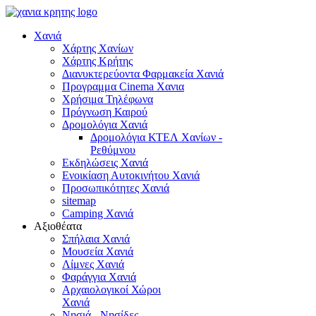
Χανιά
Χάρτης Χανίων
Χάρτης Κρήτης
Διανυκτερεύοντα Φαρμακεία Χανιά
Προγραμμα Cinema Χανια
Χρήσιμα Τηλέφωνα
Πρόγνωση Καιρού
Δρομολόγια Χανιά
Δρομολόγια ΚΤΕΛ Χανίων -
Ρεθύμνου
Εκδηλώσεις Χανιά
Ενοικίαση Αυτοκινήτου Χανιά
Προσωπικότητες Χανιά
sitemap
Camping Χανιά
Αξιοθέατα
Σπήλαια Χανιά
Μουσεία Χανιά
Λίμνες Χανιά
Φαράγγια Χανιά
Αρχαιολογικοί Χώροι
Χανιά
Νησιά - Νησίδες