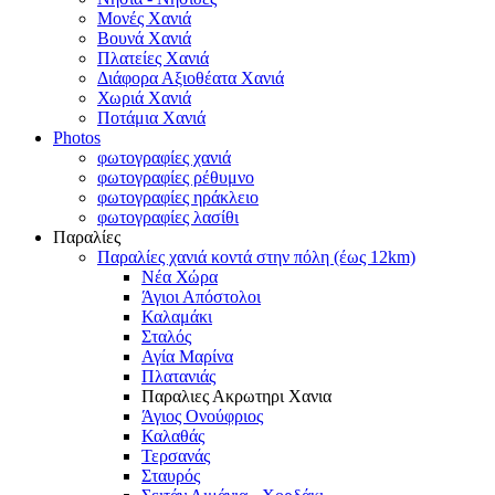
Μονές Χανιά
Βουνά Χανιά
Πλατείες Χανιά
Διάφορα Αξιοθέατα Χανιά
Χωριά Χανιά
Ποτάμια Χανιά
Photos
φωτογραφίες χανιά
φωτογραφίες ρέθυμνο
φωτογραφίες ηράκλειο
φωτογραφίες λασίθι
Παραλίες
Παραλίες χανιά κοντά στην πόλη (έως 12km)
Νέα Χώρα
Άγιοι Απόστολοι
Καλαμάκι
Σταλός
Αγία Μαρίνα
Πλατανιάς
Παραλιες Ακρωτηρι Χανια
Άγιος Ονούφριος
Καλαθάς
Τερσανάς
Σταυρός