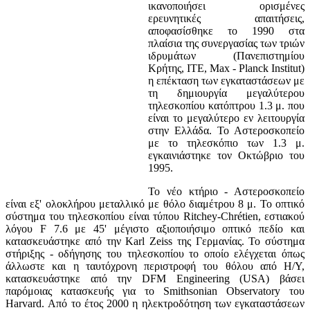
ικανοποιήσει ορισμένες
ερευνητικές απαιτήσεις,
αποφασίσθηκε το 1990 στα
πλαίσια της συνεργασίας των τριών
ιδρυμάτων (Πανεπιστημίου
Κρήτης, ΙΤΕ, Max - Planck Institut)
η επέκταση των εγκαταστάσεων με
τη δημιουργία μεγαλύτερου
τηλεσκοπίου κατόπτρου 1.3 μ. που
είναι το μεγαλύτερο εν λειτουργία
στην Ελλάδα. Το Αστεροσκοπείο
με το τηλεσκόπιο των 1.3 μ.
εγκαινιάστηκε τον Οκτώβριο του
1995.
Το νέο κτήριο - Αστεροσκοπείο
είναι εξ' ολοκλήρου μεταλλικό με θόλο διαμέτρου 8 μ. Το οπτικό
σύστημα του τηλεσκοπίου είναι τύπου Ritchey-Chrétien, εστιακού
λόγου F 7.6 με 45' μέγιστο αξιοποιήσιμο οπτικό πεδίο και
κατασκευάστηκε από την Karl Zeiss της Γερμανίας. Το σύστημα
στήριξης - οδήγησης του τηλεσκοπίου το οποίο ελέγχεται όπως
άλλωστε και η ταυτόχρονη περιστροφή του θόλου από Η/Υ,
κατασκευάστηκε από την DFM Engineering (USA) βάσει
παρόμοιας κατασκευής για το Smithsonian Observatory του
Harvard. Από το έτος 2000 η ηλεκτροδότηση των εγκαταστάσεων