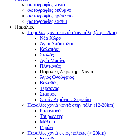
φωτογραφίες χανιά
φωτογραφίες ρέθυμνο
φωτογραφίες ηράκλειο
φωτογραφίες λασίθι
Παραλίες
Παραλίες χανιά κοντά στην πόλη (έως 12km)
Νέα Χώρα
Άγιοι Απόστολοι
Καλαμάκι
Σταλός
Αγία Μαρίνα
Πλατανιάς
Παραλιες Ακρωτηρι Χανια
Άγιος Ονούφριος
Καλαθάς
Τερσανάς
Σταυρός
Σειτάν Λιμάνια - Χορδάκι
Παραλίες χανιά κοντά στην πόλη (12-20km)
Ραπανιανά
Ταυρωνίτης
Μάλεμε
Γεράνι
Παραλίες χανιά εκτός πόλεως (> 20km)
Καλύβες