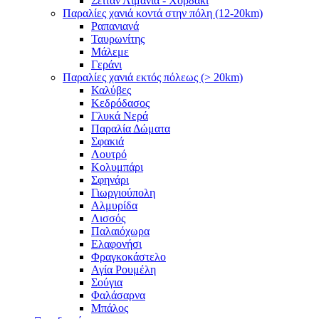
Σειτάν Λιμάνια - Χορδάκι
Παραλίες χανιά κοντά στην πόλη (12-20km)
Ραπανιανά
Ταυρωνίτης
Μάλεμε
Γεράνι
Παραλίες χανιά εκτός πόλεως (> 20km)
Καλύβες
Κεδρόδασος
Γλυκά Νερά
Παραλία Δώματα
Σφακιά
Λουτρό
Κολυμπάρι
Σφηνάρι
Γιωργιούπολη
Αλμυρίδα
Λισσός
Παλαιόχωρα
Ελαφονήσι
Φραγκοκάστελο
Αγία Ρουμέλη
Σούγια
Φαλάσαρνα
Μπάλος