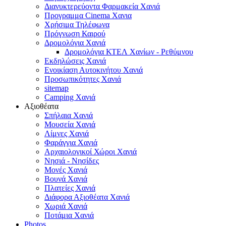
Διανυκτερεύοντα Φαρμακεία Χανιά
Προγραμμα Cinema Χανια
Χρήσιμα Τηλέφωνα
Πρόγνωση Καιρού
Δρομολόγια Χανιά
Δρομολόγια ΚΤΕΛ Χανίων - Ρεθύμνου
Εκδηλώσεις Χανιά
Ενοικίαση Αυτοκινήτου Χανιά
Προσωπικότητες Χανιά
sitemap
Camping Χανιά
Αξιοθέατα
Σπήλαια Χανιά
Μουσεία Χανιά
Λίμνες Χανιά
Φαράγγια Χανιά
Αρχαιολογικοί Χώροι Χανιά
Νησιά - Νησίδες
Μονές Χανιά
Βουνά Χανιά
Πλατείες Χανιά
Διάφορα Αξιοθέατα Χανιά
Χωριά Χανιά
Ποτάμια Χανιά
Photos