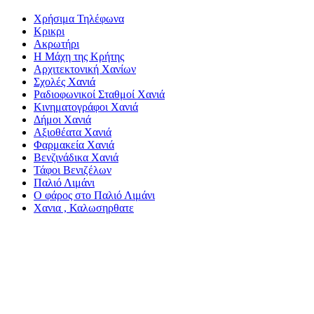
Χρήσιμα Τηλέφωνα
Κρικρι
Ακρωτήρι
Η Μάχη της Κρήτης
Αρχιτεκτονική Χανίων
Σχολές Χανιά
Ραδιοφωνικοί Σταθμοί Χανιά
Κινηματογράφοι Χανιά
Δήμοι Χανιά
Αξιοθέατα Χανιά
Φαρμακεία Χανιά
Βενζινάδικα Χανιά
Τάφοι Βενιζέλων
Παλιό Λιμάνι
Ο φάρος στο Παλιό Λιμάνι
Χανια , Καλωσηρθατε