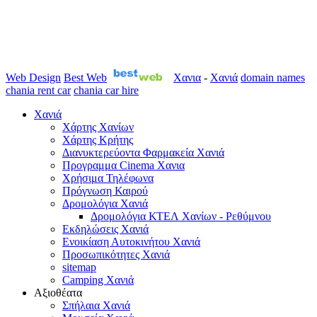
Web Design
Best Web
Χανια
-
Χανιά
domain names
chania rent car
chania car hire
Χανιά
Χάρτης Χανίων
Χάρτης Κρήτης
Διανυκτερεύοντα Φαρμακεία Χανιά
Προγραμμα Cinema Χανια
Χρήσιμα Τηλέφωνα
Πρόγνωση Καιρού
Δρομολόγια Χανιά
Δρομολόγια ΚΤΕΛ Χανίων - Ρεθύμνου
Εκδηλώσεις Χανιά
Ενοικίαση Αυτοκινήτου Χανιά
Προσωπικότητες Χανιά
sitemap
Camping Χανιά
Αξιοθέατα
Σπήλαια Χανιά