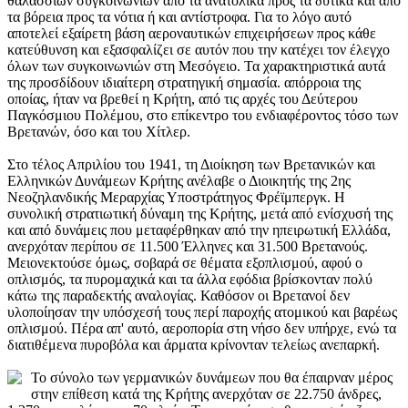
θαλάσσιων συγκοινωνιών από τα ανατολικά προς τα δυτικά και από
τα βόρεια προς τα νότια ή και αντίστροφα. Για το λόγο αυτό
αποτελεί εξαίρετη βάση αεροναυτικών επιχειρήσεων προς κάθε
κατεύθυνση και εξασφαλίζει σε αυτόν που την κατέχει τον έλεγχο
όλων των συγκοινωνιών στη Μεσόγειο. Τα χαρακτηριστικά αυτά
της προσδίδουν ιδιαίτερη στρατηγική σημασία. απόρροια της
οποίας, ήταν να βρεθεί η Κρήτη, από τις αρχές του Δεύτερου
Παγκόσμιου Πολέμου, στο επίκεντρο του ενδιαφέροντος τόσο των
Βρετανών, όσο και του Χίτλερ.
Στο τέλος Απριλίου του 1941, τη Διοίκηση των Βρετανικών και
Ελληνικών Δυνάμεων Κρήτης ανέλαβε ο Διοικητής της 2ης
Νεοζηλανδικής Μεραρχίας Υποστράτηγος Φρέϊμπεργκ. Η
συνολική στρατιωτική δύναμη της Κρήτης, μετά από ενίσχυσή της
και από δυνάμεις που μεταφέρθηκαν από την ηπειρωτική Ελλάδα,
ανερχόταν περίπου σε 11.500 Έλληνες και 31.500 Βρετανούς.
Μειονεκτούσε όμως, σοβαρά σε θέματα εξοπλισμού, αφού ο
οπλισμός, τα πυρομαχικά και τα άλλα εφόδια βρίσκονταν πολύ
κάτω της παραδεκτής αναλογίας. Καθόσον οι Βρετανοί δεν
υλοποίησαν την υπόσχεσή τους περί παροχής ατομικού και βαρέως
οπλισμού. Πέρα απ' αυτό, αεροπορία στη νήσο δεν υπήρχε, ενώ τα
διατιθέμενα πυροβόλα και άρματα κρίνονταν τελείως ανεπαρκή.
Το σύνολο των γερμανικών δυνάμεων που θα έπαιρναν μέρος
στην επίθεση κατά της Κρήτης ανερχόταν σε 22.750 άνδρες,