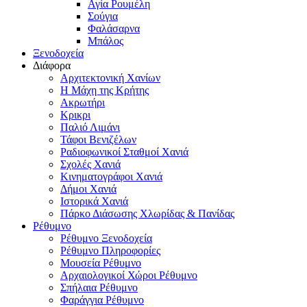
Αγία Ρουμέλη
Σούγια
Φαλάσαρνα
Μπάλος
Ξενοδοχεία
Διάφορα
Αρχιτεκτονική Χανίων
Η Μάχη της Κρήτης
Ακρωτήρι
Κρικρι
Παλιό Λιμάνι
Τάφοι Βενιζέλων
Ραδιοφωνικοί Σταθμοί Χανιά
Σχολές Χανιά
Κινηματογράφοι Χανιά
Δήμοι Χανιά
Ιστορικά Χανιά
Πάρκο Διάσωσης Χλωρίδας & Πανίδας
Ρέθυμνο
Ρέθυμνο Ξενοδοχεία
Ρέθυμνο Πληροφορίες
Μουσεία Ρέθυμνο
Αρχαιολογικοί Χώροι Ρέθυμνο
Σπήλαια Ρέθυμνο
Φαράγγια Ρέθυμνο