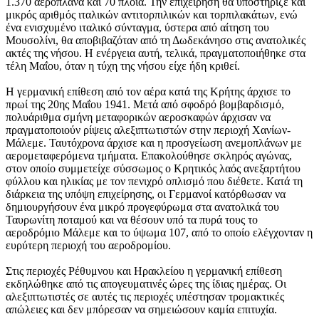
1.370 αεροπλάνα και 70 πλοία. Την επιχείρηση θα υποστήριζε και
μικρός αριθμός ιταλικών αντιτορπιλικών και τορπιλακάτων, ενώ
ένα ενισχυμένο ιταλικό σύνταγμα, ύστερα από αίτηση του
Μουσολίνι, θα αποβιβαζόταν από τη Δωδεκάνησο στις ανατολικές
ακτές της νήσου. Η ενέργεια αυτή, τελικά, πραγματοποιήθηκε στα
τέλη Μαΐου, όταν η τύχη της νήσου είχε ήδη κριθεί.
Η γερμανική επίθεση από τον αέρα κατά της Κρήτης άρχισε το
πρωί της 20ης Μαΐου 1941. Μετά από σφοδρό βομβαρδισμό,
πολυάριθμα σμήνη μεταφορικών αεροσκαφών άρχισαν να
πραγματοποιούν ρίψεις αλεξιπτωτιστών στην περιοχή Χανίων-
Μάλεμε. Ταυτόχρονα άρχισε και η προσγείωση ανεμοπλάνων με
αερομεταφερόμενα τμήματα. Επακολούθησε σκληρός αγώνας,
στον οποίο συμμετείχε σύσσωμος ο Κρητικός λαός ανεξαρτήτου
φύλλου και ηλικίας με τον πενιχρό οπλισμό που διέθετε. Κατά τη
διάρκεια της υπόψη επιχείρησης, οι Γερμανοί κατόρθωσαν να
δημιουργήσουν ένα μικρό προγεφύρωμα στα ανατολικά του
Ταυρωνίτη ποταμού και να θέσουν υπό τα πυρά τους το
αεροδρόμιο Μάλεμε και το ύψωμα 107, από το οποίο ελέγχονταν η
ευρύτερη περιοχή του αεροδρομίου.
Στις περιοχές Ρέθυμνου και Ηρακλείου η γερμανική επίθεση
εκδηλώθηκε από τις απογευματινές ώρες της ίδιας ημέρας. Οι
αλεξιπτωτιστές σε αυτές τις περιοχές υπέστησαν τρομακτικές
απώλειες και δεν μπόρεσαν να σημειώσουν καμία επιτυχία.