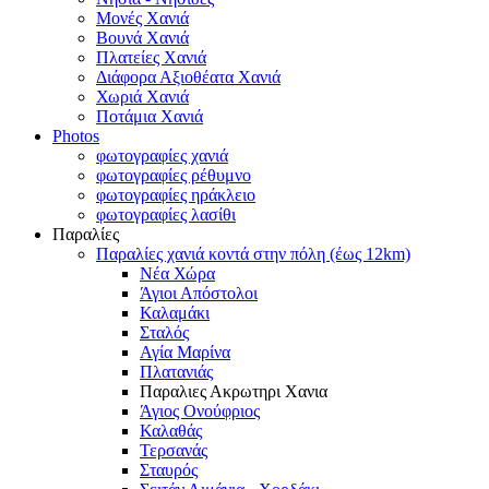
Μονές Χανιά
Βουνά Χανιά
Πλατείες Χανιά
Διάφορα Αξιοθέατα Χανιά
Χωριά Χανιά
Ποτάμια Χανιά
Photos
φωτογραφίες χανιά
φωτογραφίες ρέθυμνο
φωτογραφίες ηράκλειο
φωτογραφίες λασίθι
Παραλίες
Παραλίες χανιά κοντά στην πόλη (έως 12km)
Νέα Χώρα
Άγιοι Απόστολοι
Καλαμάκι
Σταλός
Αγία Μαρίνα
Πλατανιάς
Παραλιες Ακρωτηρι Χανια
Άγιος Ονούφριος
Καλαθάς
Τερσανάς
Σταυρός