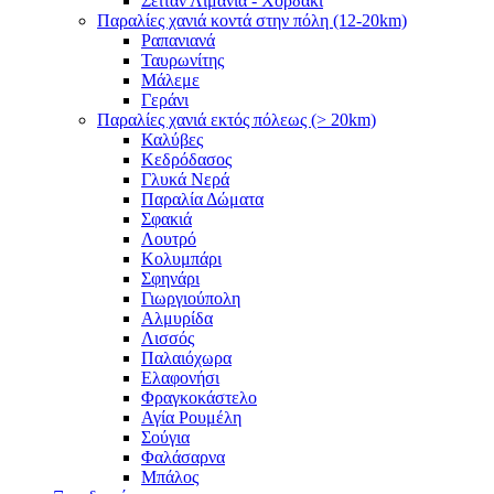
Σειτάν Λιμάνια - Χορδάκι
Παραλίες χανιά κοντά στην πόλη (12-20km)
Ραπανιανά
Ταυρωνίτης
Μάλεμε
Γεράνι
Παραλίες χανιά εκτός πόλεως (> 20km)
Καλύβες
Κεδρόδασος
Γλυκά Νερά
Παραλία Δώματα
Σφακιά
Λουτρό
Κολυμπάρι
Σφηνάρι
Γιωργιούπολη
Αλμυρίδα
Λισσός
Παλαιόχωρα
Ελαφονήσι
Φραγκοκάστελο
Αγία Ρουμέλη
Σούγια
Φαλάσαρνα
Μπάλος