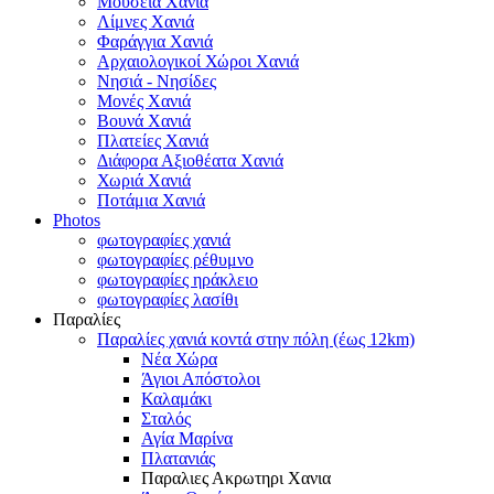
Μουσεία Χανιά
Λίμνες Χανιά
Φαράγγια Χανιά
Αρχαιολογικοί Χώροι Χανιά
Νησιά - Νησίδες
Μονές Χανιά
Βουνά Χανιά
Πλατείες Χανιά
Διάφορα Αξιοθέατα Χανιά
Χωριά Χανιά
Ποτάμια Χανιά
Photos
φωτογραφίες χανιά
φωτογραφίες ρέθυμνο
φωτογραφίες ηράκλειο
φωτογραφίες λασίθι
Παραλίες
Παραλίες χανιά κοντά στην πόλη (έως 12km)
Νέα Χώρα
Άγιοι Απόστολοι
Καλαμάκι
Σταλός
Αγία Μαρίνα
Πλατανιάς
Παραλιες Ακρωτηρι Χανια