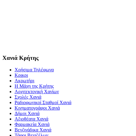
Χανιά Κρήτης
Χρήσιμα Τηλέφωνα
Κρικρι
Ακρωτήρι
Η Μάχη της Κρήτης
Αρχιτεκτονική Χανίων
Σχολές Χανιά
Ραδιοφωνικοί Σταθμοί Χανιά
Κινηματογράφοι Χανιά
Δήμοι Χανιά
Αξιοθέατα Χανιά
Φαρμακεία Χανιά
Βενζινάδικα Χανιά
Τάφοι Βενιζέλων