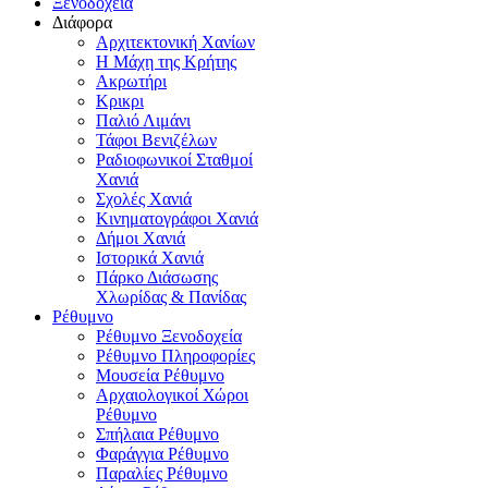
Ξενοδοχεία
Διάφορα
Αρχιτεκτονική Χανίων
Η Μάχη της Κρήτης
Ακρωτήρι
Κρικρι
Παλιό Λιμάνι
Τάφοι Βενιζέλων
Ραδιοφωνικοί Σταθμοί
Χανιά
Σχολές Χανιά
Κινηματογράφοι Χανιά
Δήμοι Χανιά
Ιστορικά Χανιά
Πάρκο Διάσωσης
Χλωρίδας & Πανίδας
Ρέθυμνο
Ρέθυμνο Ξενοδοχεία
Ρέθυμνο Πληροφορίες
Μουσεία Ρέθυμνο
Αρχαιολογικοί Χώροι
Ρέθυμνο
Σπήλαια Ρέθυμνο
Φαράγγια Ρέθυμνο
Παραλίες Ρέθυμνο