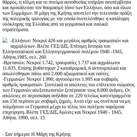
θάρρος, η τόλμη και το πνεύμα αυτοθυσίας υπήρξαν ανυπέρβλητα
και προκάλεσαν τον θαυμασμό τόσο των Ελλήνων, όσο και όλων
των Συμμάχων. Η μάχη της Κρήτης αποτελεί την τελευταία πράξη
της πολεμικής τριλογίας με την οποία συντελέσθηκε η κατάληψη
ολόκληρης της Ελλάδας από τα γερμανικά και ιταλικά
στρατεύματα.
-Ελλήνων: Νεκροί 426 και μεγάλος αριθμός τραυματιών και
αιχμαλώτων. Βλέπε ΓΕΣ/ΔΙΣ, Επίτομη Ιστορία του
Ελληνοιταλικού και Ελληνογερμανικού πολέμου 1940 -1941,
Αθήνα,1985, σελ. 260
-Βρετανών: Νεκροί 1.742, τραυματίες 1.737 και αιχμάλωτοι
11.835. Επίσης βυθίστηκαν 2 καταδρομικά, 6 αντιτορπιλικά και
απωλέσθηκαν πάνω από 2.000 αξιωματικοί και ναύτες.
-Γερμανών: Νεκροί 1.990, αγνοούμενοι 1.995 και σοβαρός
αριθμός τραυματιών. Συνολικά οι απώλειες του επίλεκτου σώματος
των Γερμανών αλεξιπτωτιστών ξεπέρασαν τους 8.000 άνδρες. Οι
απώλειες σε αεροσκάφη ανήλθαν σε 220 τελείως κατεστραμμένα
και 150 περίπου με σοβαρές ζημιές. Αυτό είχε ως συνέπεια να μη
τολμήσουν οι Γερμανοί μέχρι το τέλος του πολέμου παρόμοια
επιχείρηση. Βλέπε ΓΕΣ/ΔΙΣ,Αγώνες και Νεκροί 1940 - 1945,
Αθήνα, 1990, σελ. 15
- Σαν σήμερα: Η Μάχη της Κρήτης