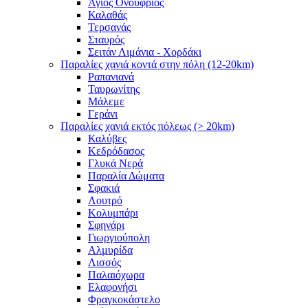
Άγιος Ονούφριος
Καλαθάς
Τερσανάς
Σταυρός
Σειτάν Λιμάνια - Χορδάκι
Παραλίες χανιά κοντά στην πόλη (12-20km)
Ραπανιανά
Ταυρωνίτης
Μάλεμε
Γεράνι
Παραλίες χανιά εκτός πόλεως (> 20km)
Καλύβες
Κεδρόδασος
Γλυκά Νερά
Παραλία Δώματα
Σφακιά
Λουτρό
Κολυμπάρι
Σφηνάρι
Γιωργιούπολη
Αλμυρίδα
Λισσός
Παλαιόχωρα
Ελαφονήσι
Φραγκοκάστελο