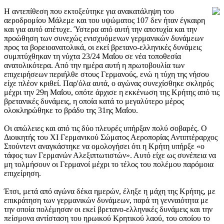
Η αντεπίθεση που εκτοξεύτηκε για ανακατάληψη του
αεροδρομίου Μάλεμε και του υψώματος 107 δεν ήταν έγκαιρη
και για αυτό απέτυχε. Ύστερα από αυτή την αποτυχία και την
προώθηση των συνεχώς ενισχυόμενων γερμανικών δυνάμεων
προς τα βορειοανατολικά, οι εκεί βρετανο-ελληνικές δυνάμεις
συμπτύχθηκαν τη νύχτα 23/24 Μαΐου σε νέα τοποθεσία
ανατολικότερα. Από την ημέρα αυτή η πρωτοβουλία των
επιχειρήσεων περιήλθε στους Γερμανούς, ενώ η τύχη της νήσου
είχε πλέον κριθεί. Παρ'όλα αυτά, ο αγώνας συνεχίσθηκε σκληρός
μέχρι την 29η Μαΐου, οπότε άρχισε η εκκένωση της Κρήτης από τις
βρετανικές δυνάμεις, η οποία κατά το μεγαλύτερο μέρος
ολοκληρώθηκε το βράδυ της 31ης Μαΐου.
Οι απώλειες και από τις δύο πλευρές υπήρξαν πολύ σοβαρές. Ο
Διοικητής του ΧΙ Γερμανικού Σώματος Αεροπορίας Αντιπτέραρχος
Στούντεντ αναγκάστηκε να ομολογήσει ότι η Κρήτη υπήρξε «ο
τάφος των Γερμανών Αλεξιπτωτιστών». Αυτό είχε ως συνέπεια να
μη τολμήσουν οι Γερμανοί μέχρι το τέλος του πολέμου παρόμοια
επιχείρηση.
Έτσι, μετά από αγώνα δέκα ημερών, έληξε η μάχη της Κρήτης, με
επικράτηση των γερμανικών δυνάμεων, παρά τη γενναιότητα με
την οποία πολέμησαν οι εκεί βρετανο-ελληνικές δυνάμεις και την
πείσμονα αντίσταση του ηρωικού Κρητικού λαού, του οποίου το