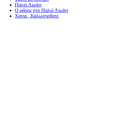
Παλιό Λιμάνι
Ο φάρος στο Παλιό Λιμάνι
Χανια , Καλωσηρθατε