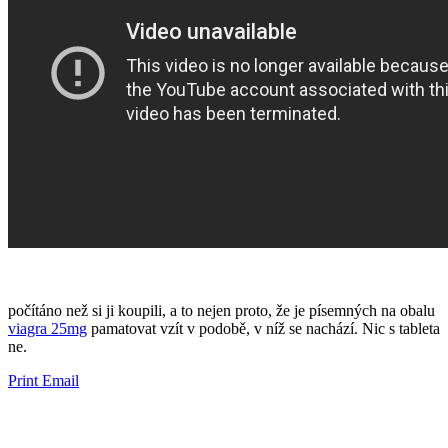
​​počítáno než si ji ​​koupili, a to nejen proto, že je ​​písemných na obalu
viagra 25mg
pamatovat vzít v podobě, v níž se ​​nachází. Nic s tableta
ne.
Print
Email