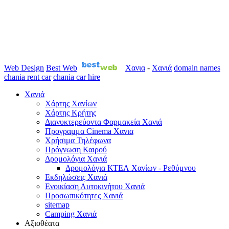
Web Design
Best Web
Χανια
-
Χανιά
domain names
chania rent car
chania car hire
Χανιά
Χάρτης Χανίων
Χάρτης Κρήτης
Διανυκτερεύοντα Φαρμακεία Χανιά
Προγραμμα Cinema Χανια
Χρήσιμα Τηλέφωνα
Πρόγνωση Καιρού
Δρομολόγια Χανιά
Δρομολόγια ΚΤΕΛ Χανίων - Ρεθύμνου
Εκδηλώσεις Χανιά
Ενοικίαση Αυτοκινήτου Χανιά
Προσωπικότητες Χανιά
sitemap
Camping Χανιά
Αξιοθέατα