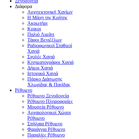
Ξενοδοχεία
Διάφορα
Αρχιτεκτονική Χανίων
Η Μάχη της Κρήτης
Ακρωτήρι
Κρικρι
Παλιό Λιμάνι
Τάφοι Βενιζέλων
Ραδιοφωνικοί Σταθμοί
Χανιά
Σχολές Χανιά
Κινηματογράφοι Χανιά
Δήμοι Χανιά
Ιστορικά Χανιά
Πάρκο Διάσωσης
Χλωρίδας & Πανίδας
Ρέθυμνο
Ρέθυμνο Ξενοδοχεία
Ρέθυμνο Πληροφορίες
Μουσεία Ρέθυμνο
Αρχαιολογικοί Χώροι
Ρέθυμνο
Σπήλαια Ρέθυμνο
Φαράγγια Ρέθυμνο
Παραλίες Ρέθυμνο