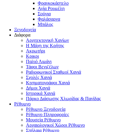
Φραγκοκάστελο
Αγία Ρουμέλη
Σούγια
Φαλάσαρνα
Μπάλος
Ξενοδοχεία
Διάφορα
Αρχιτεκτονική Χανίων
Η Μάχη της Κρήτης
Ακρωτήρι
Κρικρι
Παλιό Λιμάνι
Τάφοι Βενιζέλων
Ραδιοφωνικοί Σταθμοί Χανιά
Σχολές Χανιά
Κινηματογράφοι Χανιά
Δήμοι Χανιά
Ιστορικά Χανιά
Πάρκο Διάσωσης Χλωρίδας & Πανίδας
Ρέθυμνο
Ρέθυμνο Ξενοδοχεία
Ρέθυμνο Πληροφορίες
Μουσεία Ρέθυμνο
Αρχαιολογικοί Χώροι Ρέθυμνο
Σπήλαια Ρέθυμνο