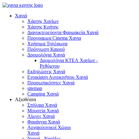
Χανιά
Χάρτης Χανίων
Χάρτης Κρήτης
Διανυκτερεύοντα Φαρμακεία Χανιά
Προγραμμα Cinema Χανια
Χρήσιμα Τηλέφωνα
Πρόγνωση Καιρού
Δρομολόγια Χανιά
Δρομολόγια ΚΤΕΛ Χανίων -
Ρεθύμνου
Εκδηλώσεις Χανιά
Ενοικίαση Αυτοκινήτου Χανιά
Προσωπικότητες Χανιά
sitemap
Camping Χανιά
Αξιοθέατα
Σπήλαια Χανιά
Μουσεία Χανιά
Λίμνες Χανιά
Φαράγγια Χανιά
Αρχαιολογικοί Χώροι
Χανιά
Νησιά - Νησίδες