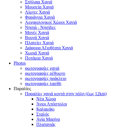
Σπήλαια Χανιά
Μουσεία Χανιά
Λίμνες Χανιά
Φαράγγια Χανιά
Αρχαιολογικοί Χώροι Χανιά
Νησιά - Νησίδες
Μονές Χανιά
Βουνά Χανιά
Πλατείες Χανιά
Διάφορα Αξιοθέατα Χανιά
Χωριά Χανιά
Ποτάμια Χανιά
Photos
φωτογραφίες χανιά
φωτογραφίες ρέθυμνο
φωτογραφίες ηράκλειο
φωτογραφίες λασίθι
Παραλίες
Παραλίες χανιά κοντά στην πόλη (έως 12km)
Νέα Χώρα
Άγιοι Απόστολοι
Καλαμάκι
Σταλός
Αγία Μαρίνα
Πλατανιάς