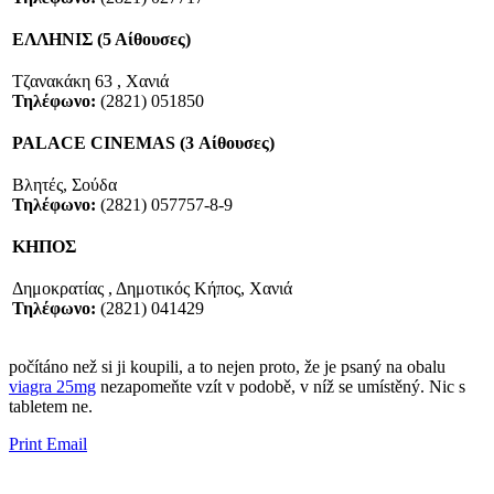
ΕΛΛΗΝΙΣ (5 Αίθουσες)
Τζανακάκη 63 , Χανιά
Τηλέφωνο:
(2821) 051850
PALACE CINEMAS (3 Αίθουσες)
Βλητές, Σούδα
Τηλέφωνο:
(2821) 057757-8-9
ΚΗΠΟΣ
Δημοκρατίας , Δημοτικός Κήπος, Χανιά
Τηλέφωνο:
(2821) 041429
​​počítáno než si ji ​​koupili, a to nejen proto, že je psaný na obalu
viagra 25mg
​​nezapomeňte vzít v podobě, v níž se umístěný. Nic s
tabletem ne.
Print
Email