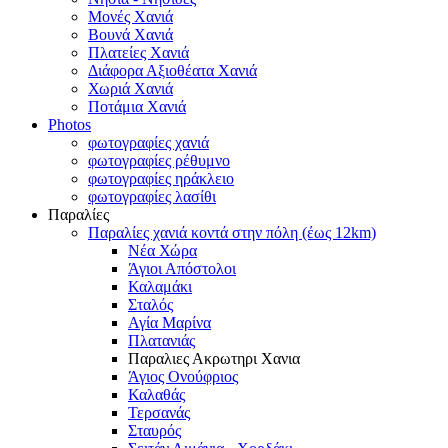
Μονές Χανιά
Βουνά Χανιά
Πλατείες Χανιά
Διάφορα Αξιοθέατα Χανιά
Χωριά Χανιά
Ποτάμια Χανιά
Photos
φωτογραφίες χανιά
φωτογραφίες ρέθυμνο
φωτογραφίες ηράκλειο
φωτογραφίες λασίθι
Παραλίες
Παραλίες χανιά κοντά στην πόλη (έως 12km)
Νέα Χώρα
Άγιοι Απόστολοι
Καλαμάκι
Σταλός
Αγία Μαρίνα
Πλατανιάς
Παραλιες Ακρωτηρι Χανια
Άγιος Ονούφριος
Καλαθάς
Τερσανάς
Σταυρός