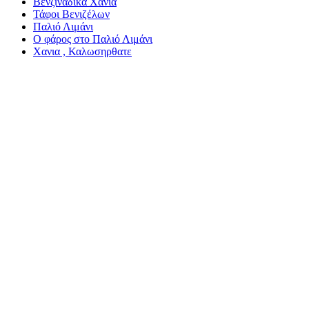
Βενζινάδικα Χανιά
Τάφοι Βενιζέλων
Παλιό Λιμάνι
Ο φάρος στο Παλιό Λιμάνι
Χανια , Καλωσηρθατε