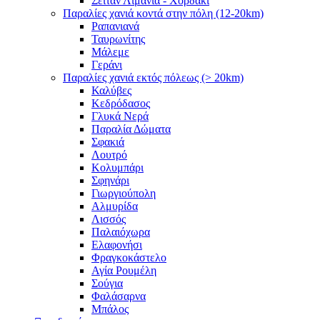
Σειτάν Λιμάνια - Χορδάκι
Παραλίες χανιά κοντά στην πόλη (12-20km)
Ραπανιανά
Ταυρωνίτης
Μάλεμε
Γεράνι
Παραλίες χανιά εκτός πόλεως (> 20km)
Καλύβες
Κεδρόδασος
Γλυκά Νερά
Παραλία Δώματα
Σφακιά
Λουτρό
Κολυμπάρι
Σφηνάρι
Γιωργιούπολη
Αλμυρίδα
Λισσός
Παλαιόχωρα
Ελαφονήσι
Φραγκοκάστελο
Αγία Ρουμέλη
Σούγια
Φαλάσαρνα
Μπάλος