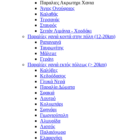
Παραλιες Ακρωτηρι Χανια
Άγιος Ονούφριος
Καλαθάς
Τερσανάς
Σταυρός
Σειτάν Λιμάνια - Χορδάκι
Παραλίες χανιά κοντά στην πόλη (12-20km)
Ραπανιανά
Ταυρωνίτης
Μάλεμε
Γεράνι
Παραλίες χανιά εκτός πόλεως (> 20km)
Καλύβες
Κεδρόδασος
Γλυκά Νερά
Παραλία Δώματα
Σφακιά
Λουτρό
Κολυμπάρι
Σφηνάρι
Γιωργιούπολη
Αλμυρίδα
Λισσός
Παλαιόχωρα
Ελαφονήσι