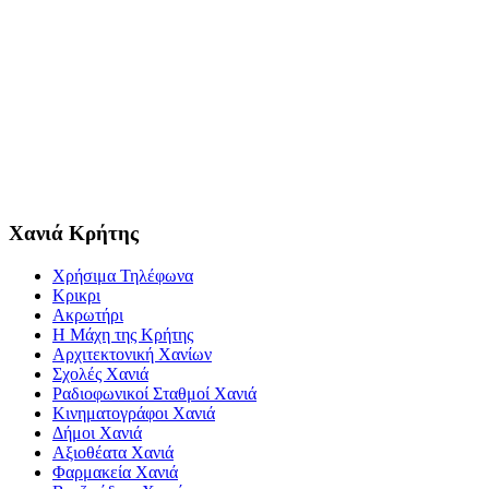
Χανιά Κρήτης
Χρήσιμα Τηλέφωνα
Κρικρι
Ακρωτήρι
Η Μάχη της Κρήτης
Αρχιτεκτονική Χανίων
Σχολές Χανιά
Ραδιοφωνικοί Σταθμοί Χανιά
Κινηματογράφοι Χανιά
Δήμοι Χανιά
Αξιοθέατα Χανιά
Φαρμακεία Χανιά