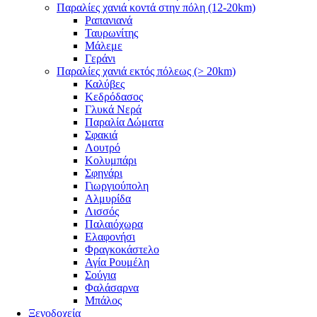
Παραλίες χανιά κοντά στην πόλη (12-20km)
Ραπανιανά
Ταυρωνίτης
Μάλεμε
Γεράνι
Παραλίες χανιά εκτός πόλεως (> 20km)
Καλύβες
Κεδρόδασος
Γλυκά Νερά
Παραλία Δώματα
Σφακιά
Λουτρό
Κολυμπάρι
Σφηνάρι
Γιωργιούπολη
Αλμυρίδα
Λισσός
Παλαιόχωρα
Ελαφονήσι
Φραγκοκάστελο
Αγία Ρουμέλη
Σούγια
Φαλάσαρνα
Μπάλος
Ξενοδοχεία