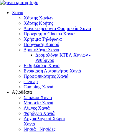
Χανιά
Χάρτης Χανίων
Χάρτης Κρήτης
Διανυκτερεύοντα Φαρμακεία Χανιά
Προγραμμα Cinema Χανια
Χρήσιμα Τηλέφωνα
Πρόγνωση Καιρού
Δρομολόγια Χανιά
Δρομολόγια ΚΤΕΛ Χανίων -
Ρεθύμνου
Εκδηλώσεις Χανιά
Ενοικίαση Αυτοκινήτου Χανιά
Προσωπικότητες Χανιά
sitemap
Camping Χανιά
Αξιοθέατα
Σπήλαια Χανιά
Μουσεία Χανιά
Λίμνες Χανιά
Φαράγγια Χανιά
Αρχαιολογικοί Χώροι
Χανιά
Νησιά - Νησίδες