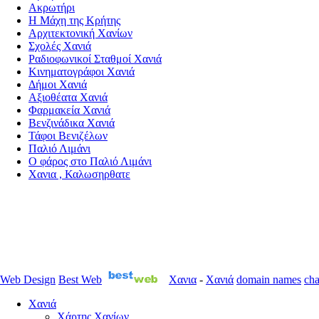
Ακρωτήρι
Η Μάχη της Κρήτης
Αρχιτεκτονική Χανίων
Σχολές Χανιά
Ραδιοφωνικοί Σταθμοί Χανιά
Κινηματογράφοι Χανιά
Δήμοι Χανιά
Αξιοθέατα Χανιά
Φαρμακεία Χανιά
Βενζινάδικα Χανιά
Τάφοι Βενιζέλων
Παλιό Λιμάνι
Ο φάρος στο Παλιό Λιμάνι
Χανια , Καλωσηρθατε
Web Design
Best Web
Χανια
-
Χανιά
domain names
cha
Χανιά
Χάρτης Χανίων