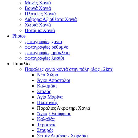
Μονές Χανιά
Βουνά Χανιά
Πλατείες Χανιά
Διάφορα Αξιοθέατα Χανιά
Χωριά Χανιά
Ποτάμια Χανιά
Photos
φωτογραφίες χανιά
φωτογραφίες ρέθυμνο
φωτογραφίες ηράκλειο
φωτογραφίες λασίθι
Παραλίες
Παραλίες χανιά κοντά στην πόλη (έως 12km)
Νέα Χώρα
Άγιοι Απόστολοι
Καλαμάκι
Σταλός
Αγία Μαρίνα
Πλατανιάς
Παραλιες Ακρωτηρι Χανια
Άγιος Ονούφριος
Καλαθάς
Τερσανάς
Σταυρός
Σειτάν Λιμάνια - Χορδάκι