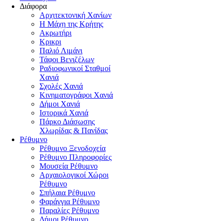
Διάφορα
Αρχιτεκτονική Χανίων
Η Μάχη της Κρήτης
Ακρωτήρι
Κρικρι
Παλιό Λιμάνι
Τάφοι Βενιζέλων
Ραδιοφωνικοί Σταθμοί
Χανιά
Σχολές Χανιά
Κινηματογράφοι Χανιά
Δήμοι Χανιά
Ιστορικά Χανιά
Πάρκο Διάσωσης
Χλωρίδας & Πανίδας
Ρέθυμνο
Ρέθυμνο Ξενοδοχεία
Ρέθυμνο Πληροφορίες
Μουσεία Ρέθυμνο
Αρχαιολογικοί Χώροι
Ρέθυμνο
Σπήλαια Ρέθυμνο
Φαράγγια Ρέθυμνο
Παραλίες Ρέθυμνο
Δήμοι Ρέθυμνο