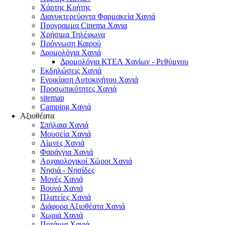
Χάρτης Κρήτης
Διανυκτερεύοντα Φαρμακεία Χανιά
Προγραμμα Cinema Χανια
Χρήσιμα Τηλέφωνα
Πρόγνωση Καιρού
Δρομολόγια Χανιά
Δρομολόγια ΚΤΕΛ Χανίων - Ρεθύμνου
Εκδηλώσεις Χανιά
Ενοικίαση Αυτοκινήτου Χανιά
Προσωπικότητες Χανιά
sitemap
Camping Χανιά
Αξιοθέατα
Σπήλαια Χανιά
Μουσεία Χανιά
Λίμνες Χανιά
Φαράγγια Χανιά
Αρχαιολογικοί Χώροι Χανιά
Νησιά - Νησίδες
Μονές Χανιά
Βουνά Χανιά
Πλατείες Χανιά
Διάφορα Αξιοθέατα Χανιά
Χωριά Χανιά
Ποτάμια Χανιά