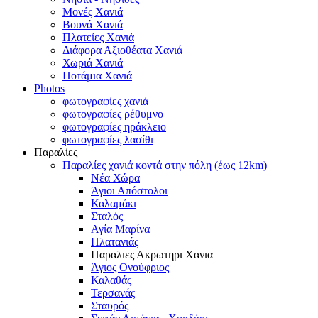
Μονές Χανιά
Βουνά Χανιά
Πλατείες Χανιά
Διάφορα Αξιοθέατα Χανιά
Χωριά Χανιά
Ποτάμια Χανιά
Photos
φωτογραφίες χανιά
φωτογραφίες ρέθυμνο
φωτογραφίες ηράκλειο
φωτογραφίες λασίθι
Παραλίες
Παραλίες χανιά κοντά στην πόλη (έως 12km)
Νέα Χώρα
Άγιοι Απόστολοι
Καλαμάκι
Σταλός
Αγία Μαρίνα
Πλατανιάς
Παραλιες Ακρωτηρι Χανια
Άγιος Ονούφριος
Καλαθάς
Τερσανάς
Σταυρός