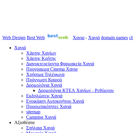
Web Design
Best Web
Χανια
-
Χανιά
domain names
ch
Χανιά
Χάρτης Χανίων
Χάρτης Κρήτης
Διανυκτερεύοντα Φαρμακεία Χανιά
Προγραμμα Cinema Χανια
Χρήσιμα Τηλέφωνα
Πρόγνωση Καιρού
Δρομολόγια Χανιά
Δρομολόγια ΚΤΕΛ Χανίων - Ρεθύμνου
Εκδηλώσεις Χανιά
Ενοικίαση Αυτοκινήτου Χανιά
Προσωπικότητες Χανιά
sitemap
Camping Χανιά
Αξιοθέατα
Σπήλαια Χανιά