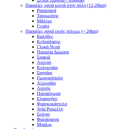
Σειτάν Λιμάνια - Χορδάκι
Παραλίες χανιά κοντά στην πόλη (12-20km)
Ραπανιανά
Ταυρωνίτης
Μάλεμε
Γεράνι
Παραλίες χανιά εκτός πόλεως (> 20km)
Καλύβες
Κεδρόδασος
Γλυκά Νερά
Παραλία Δώματα
Σφακιά
Λουτρό
Κολυμπάρι
Σφηνάρι
Γιωργιούπολη
Αλμυρίδα
Λισσός
Παλαιόχωρα
Ελαφονήσι
Φραγκοκάστελο
Αγία Ρουμέλη
Σούγια
Φαλάσαρνα
Μπάλος