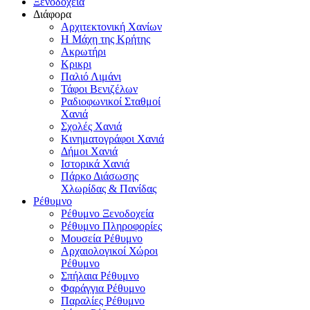
Ξενοδοχεία
Διάφορα
Αρχιτεκτονική Χανίων
Η Μάχη της Κρήτης
Ακρωτήρι
Κρικρι
Παλιό Λιμάνι
Τάφοι Βενιζέλων
Ραδιοφωνικοί Σταθμοί
Χανιά
Σχολές Χανιά
Κινηματογράφοι Χανιά
Δήμοι Χανιά
Ιστορικά Χανιά
Πάρκο Διάσωσης
Χλωρίδας & Πανίδας
Ρέθυμνο
Ρέθυμνο Ξενοδοχεία
Ρέθυμνο Πληροφορίες
Μουσεία Ρέθυμνο
Αρχαιολογικοί Χώροι
Ρέθυμνο
Σπήλαια Ρέθυμνο
Φαράγγια Ρέθυμνο
Παραλίες Ρέθυμνο