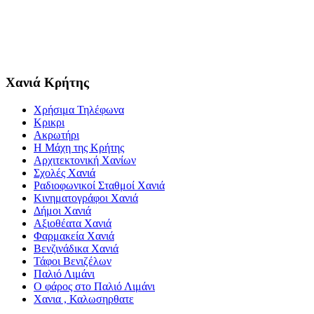
Χανιά Κρήτης
Χρήσιμα Τηλέφωνα
Κρικρι
Ακρωτήρι
Η Μάχη της Κρήτης
Αρχιτεκτονική Χανίων
Σχολές Χανιά
Ραδιοφωνικοί Σταθμοί Χανιά
Κινηματογράφοι Χανιά
Δήμοι Χανιά
Αξιοθέατα Χανιά
Φαρμακεία Χανιά
Βενζινάδικα Χανιά
Τάφοι Βενιζέλων
Παλιό Λιμάνι
Ο φάρος στο Παλιό Λιμάνι
Χανια , Καλωσηρθατε