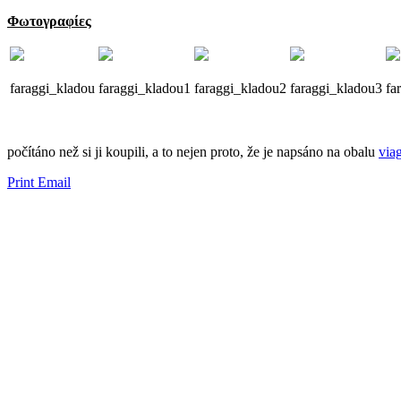
Φωτογραφίες
faraggi_kladou
faraggi_kladou1
faraggi_kladou2
faraggi_kladou3
fa
​​počítáno než si ji ​​koupili, a to nejen proto, že je napsáno na obalu
via
Print
Email