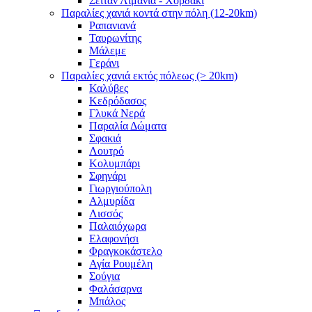
Σειτάν Λιμάνια - Χορδάκι
Παραλίες χανιά κοντά στην πόλη (12-20km)
Ραπανιανά
Ταυρωνίτης
Μάλεμε
Γεράνι
Παραλίες χανιά εκτός πόλεως (> 20km)
Καλύβες
Κεδρόδασος
Γλυκά Νερά
Παραλία Δώματα
Σφακιά
Λουτρό
Κολυμπάρι
Σφηνάρι
Γιωργιούπολη
Αλμυρίδα
Λισσός
Παλαιόχωρα
Ελαφονήσι
Φραγκοκάστελο
Αγία Ρουμέλη
Σούγια
Φαλάσαρνα
Μπάλος