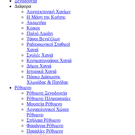
Ξενοδοχεία
Διάφορα
Αρχιτεκτονική Χανίων
Η Μάχη της Κρήτης
Ακρωτήρι
Κρικρι
Παλιό Λιμάνι
Τάφοι Βενιζέλων
Ραδιοφωνικοί Σταθμοί
Χανιά
Σχολές Χανιά
Κινηματογράφοι Χανιά
Δήμοι Χανιά
Ιστορικά Χανιά
Πάρκο Διάσωσης
Χλωρίδας & Πανίδας
Ρέθυμνο
Ρέθυμνο Ξενοδοχεία
Ρέθυμνο Πληροφορίες
Μουσεία Ρέθυμνο
Αρχαιολογικοί Χώροι
Ρέθυμνο
Σπήλαια Ρέθυμνο
Φαράγγια Ρέθυμνο
Παραλίες Ρέθυμνο