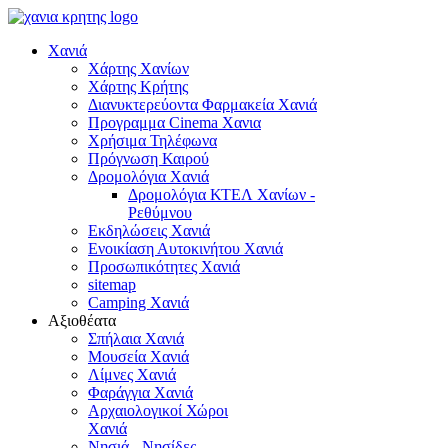
Χανιά
Χάρτης Χανίων
Χάρτης Κρήτης
Διανυκτερεύοντα Φαρμακεία Χανιά
Προγραμμα Cinema Χανια
Χρήσιμα Τηλέφωνα
Πρόγνωση Καιρού
Δρομολόγια Χανιά
Δρομολόγια ΚΤΕΛ Χανίων -
Ρεθύμνου
Εκδηλώσεις Χανιά
Ενοικίαση Αυτοκινήτου Χανιά
Προσωπικότητες Χανιά
sitemap
Camping Χανιά
Αξιοθέατα
Σπήλαια Χανιά
Μουσεία Χανιά
Λίμνες Χανιά
Φαράγγια Χανιά
Αρχαιολογικοί Χώροι
Χανιά
Νησιά - Νησίδες