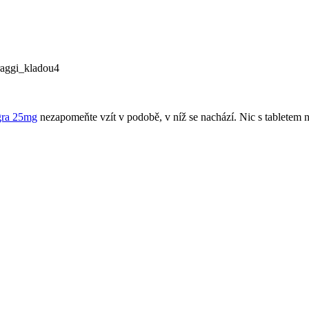
raggi_kladou4
gra 25mg
​​nezapomeňte vzít v podobě, v níž se ​​nachází. Nic s tabletem n