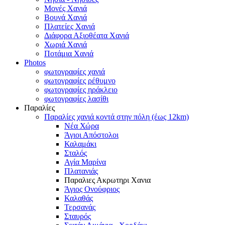
Μονές Χανιά
Βουνά Χανιά
Πλατείες Χανιά
Διάφορα Αξιοθέατα Χανιά
Χωριά Χανιά
Ποτάμια Χανιά
Photos
φωτογραφίες χανιά
φωτογραφίες ρέθυμνο
φωτογραφίες ηράκλειο
φωτογραφίες λασίθι
Παραλίες
Παραλίες χανιά κοντά στην πόλη (έως 12km)
Νέα Χώρα
Άγιοι Απόστολοι
Καλαμάκι
Σταλός
Αγία Μαρίνα
Πλατανιάς
Παραλιες Ακρωτηρι Χανια
Άγιος Ονούφριος
Καλαθάς
Τερσανάς
Σταυρός