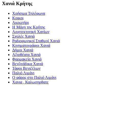
Χανιά Κρήτης
Χρήσιμα Τηλέφωνα
Κρικρι
Ακρωτήρι
Η Μάχη της Κρήτης
Αρχιτεκτονική Χανίων
Σχολές Χανιά
Ραδιοφωνικοί Σταθμοί Χανιά
Κινηματογράφοι Χανιά
Δήμοι Χανιά
Αξιοθέατα Χανιά
Φαρμακεία Χανιά
Βενζινάδικα Χανιά
Τάφοι Βενιζέλων
Παλιό Λιμάνι
Ο φάρος στο Παλιό Λιμάνι
Χανια , Καλωσηρθατε