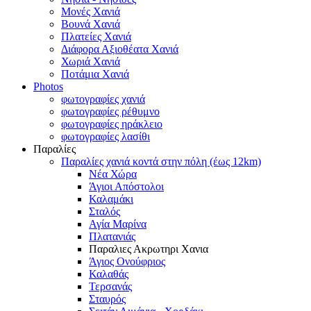
Μονές Χανιά
Βουνά Χανιά
Πλατείες Χανιά
Διάφορα Αξιοθέατα Χανιά
Χωριά Χανιά
Ποτάμια Χανιά
Photos
φωτογραφίες χανιά
φωτογραφίες ρέθυμνο
φωτογραφίες ηράκλειο
φωτογραφίες λασίθι
Παραλίες
Παραλίες χανιά κοντά στην πόλη (έως 12km)
Νέα Χώρα
Άγιοι Απόστολοι
Καλαμάκι
Σταλός
Αγία Μαρίνα
Πλατανιάς
Παραλιες Ακρωτηρι Χανια
Άγιος Ονούφριος
Καλαθάς
Τερσανάς
Σταυρός