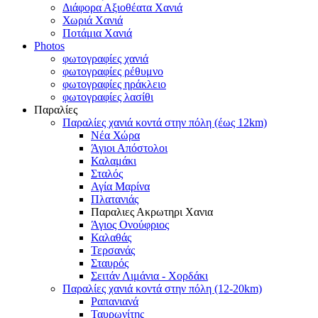
Διάφορα Αξιοθέατα Χανιά
Χωριά Χανιά
Ποτάμια Χανιά
Photos
φωτογραφίες χανιά
φωτογραφίες ρέθυμνο
φωτογραφίες ηράκλειο
φωτογραφίες λασίθι
Παραλίες
Παραλίες χανιά κοντά στην πόλη (έως 12km)
Νέα Χώρα
Άγιοι Απόστολοι
Καλαμάκι
Σταλός
Αγία Μαρίνα
Πλατανιάς
Παραλιες Ακρωτηρι Χανια
Άγιος Ονούφριος
Καλαθάς
Τερσανάς
Σταυρός
Σειτάν Λιμάνια - Χορδάκι
Παραλίες χανιά κοντά στην πόλη (12-20km)
Ραπανιανά
Ταυρωνίτης