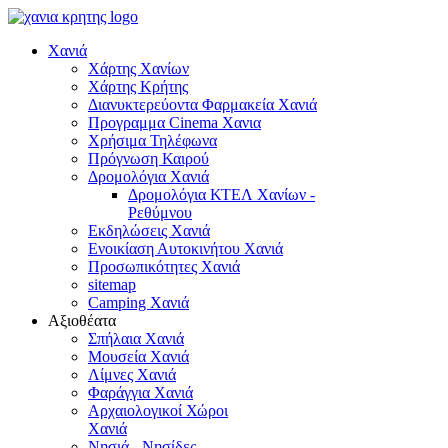
Χανιά
Χάρτης Χανίων
Χάρτης Κρήτης
Διανυκτερεύοντα Φαρμακεία Χανιά
Προγραμμα Cinema Χανια
Χρήσιμα Τηλέφωνα
Πρόγνωση Καιρού
Δρομολόγια Χανιά
Δρομολόγια ΚΤΕΛ Χανίων -
Ρεθύμνου
Εκδηλώσεις Χανιά
Ενοικίαση Αυτοκινήτου Χανιά
Προσωπικότητες Χανιά
sitemap
Camping Χανιά
Αξιοθέατα
Σπήλαια Χανιά
Μουσεία Χανιά
Λίμνες Χανιά
Φαράγγια Χανιά
Αρχαιολογικοί Χώροι
Χανιά
Νησιά - Νησίδες