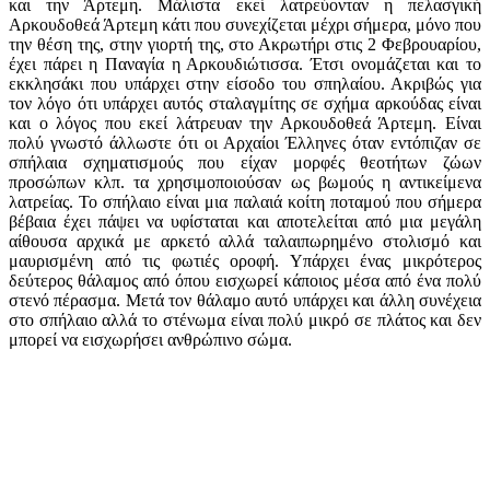
και την Άρτεμη. Μάλιστα εκεί λατρεύονταν η πελασγική
Αρκουδοθεά Άρτεμη κάτι που συνεχίζεται μέχρι σήμερα, μόνο που
την θέση της, στην γιορτή της, στο Ακρωτήρι στις 2 Φεβρουαρίου,
έχει πάρει η Παναγία η Αρκουδιώτισσα. Έτσι ονομάζεται και το
εκκλησάκι που υπάρχει στην είσοδο του σπηλαίου. Ακριβώς για
τον λόγο ότι υπάρχει αυτός σταλαγμίτης σε σχήμα αρκούδας είναι
και ο λόγος που εκεί λάτρευαν την Αρκουδοθεά Άρτεμη. Είναι
πολύ γνωστό άλλωστε ότι οι Αρχαίοι Έλληνες όταν εντόπιζαν σε
σπήλαια σχηματισμούς που είχαν μορφές θεοτήτων ζώων
προσώπων κλπ. τα χρησιμοποιούσαν ως βωμούς η αντικείμενα
λατρείας. Το σπήλαιο είναι μια παλαιά κοίτη ποταμού που σήμερα
βέβαια έχει πάψει να υφίσταται και αποτελείται από μια μεγάλη
αίθουσα αρχικά με αρκετό αλλά ταλαιπωρημένο στολισμό και
μαυρισμένη από τις φωτιές οροφή. Υπάρχει ένας μικρότερος
δεύτερος θάλαμος από όπου εισχωρεί κάποιος μέσα από ένα πολύ
στενό πέρασμα. Μετά τον θάλαμο αυτό υπάρχει και άλλη συνέχεια
στο σπήλαιο αλλά το στένωμα είναι πολύ μικρό σε πλάτος και δεν
μπορεί να εισχωρήσει ανθρώπινο σώμα.