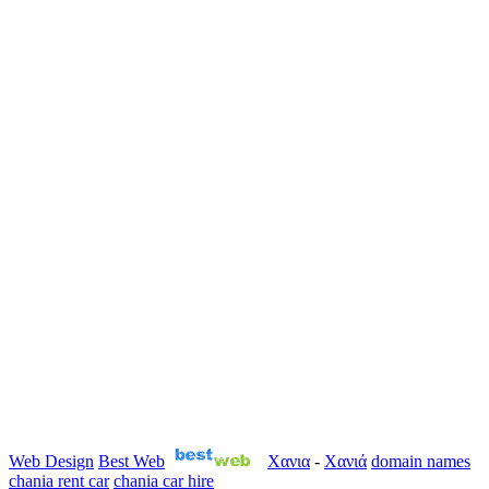
Web Design
Best Web
Χανια
-
Χανιά
domain names
chania rent car
chania car hire