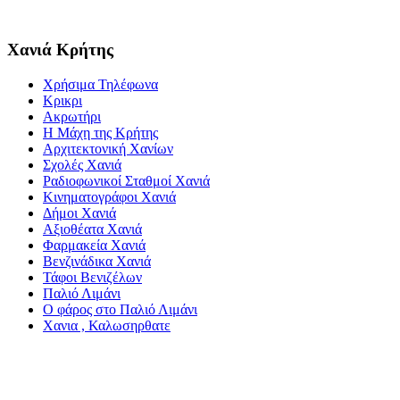
Χανιά Κρήτης
Χρήσιμα Τηλέφωνα
Κρικρι
Ακρωτήρι
Η Μάχη της Κρήτης
Αρχιτεκτονική Χανίων
Σχολές Χανιά
Ραδιοφωνικοί Σταθμοί Χανιά
Κινηματογράφοι Χανιά
Δήμοι Χανιά
Αξιοθέατα Χανιά
Φαρμακεία Χανιά
Βενζινάδικα Χανιά
Τάφοι Βενιζέλων
Παλιό Λιμάνι
Ο φάρος στο Παλιό Λιμάνι
Χανια , Καλωσηρθατε