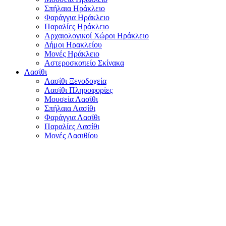
Σπήλαια Ηράκλειο
Φαράγγια Ηράκλειο
Παραλίες Ηράκλειο
Αρχαιολογικοί Χώροι Ηράκλειο
Δήμοι Ηρακλείου
Μονές Ηράκλειο
Αστεροσκοπείο Σκίνακα
Λασίθι
Λασίθι Ξενοδοχεία
Λασίθι Πληροφορίες
Μουσεία Λασίθι
Σπήλαια Λασίθι
Φαράγγια Λασίθι
Παραλίες Λασίθι
Μονές Λασιθίου