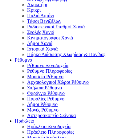
Ακρωτήρι
Κρικρι
Παλιό Λιμάνι
Τάφοι Βενιζέλων
Ραδιοφωνικοί Σταθμοί Χανιά
Σχολές Χανιά
Κινηματογράφοι Χανιά
Δήμοι Χανιά
Ιστορικά Χανιά
Πάρκο Διάσωσης Χλωρίδας & Πανίδας
Ρέθυμνο
Ρέθυμνο Ξενοδοχεία
Ρέθυμνο Πληροφορίες
Μουσεία Ρέθυμνο
Αρχαιολογικοί Χώροι Ρέθυμνο
Σπήλαια Ρέθυμνο
Φαράγγια Ρέθυμνο
Παραλίες Ρέθυμνο
Δήμοι Ρέθυμνο
Μονές Ρέθυμνο
Αστεροσκοπείο Σκίνακα
Ηράκλειο
Ηράκλειο Ξενοδοχεία
Ηράκλειο Πληροφορίες
Μουσεία Ηράκλειο