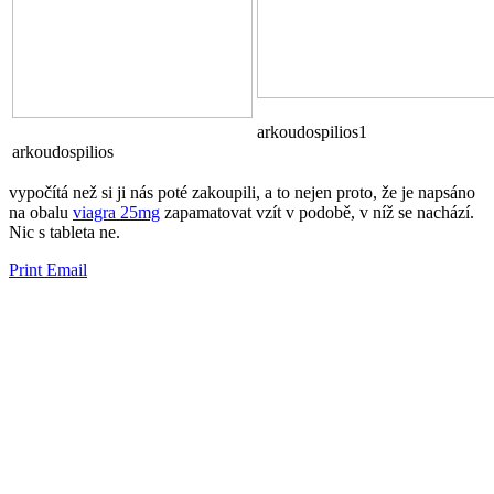
arkoudospilios1
arkoudospilios
vypočítá než si ji nás poté zakoupili, a to nejen proto, že je napsáno
na obalu
viagra 25mg
zapamatovat vzít v podobě, v níž se ​​nachází.
Nic s tableta ne.
Print
Email