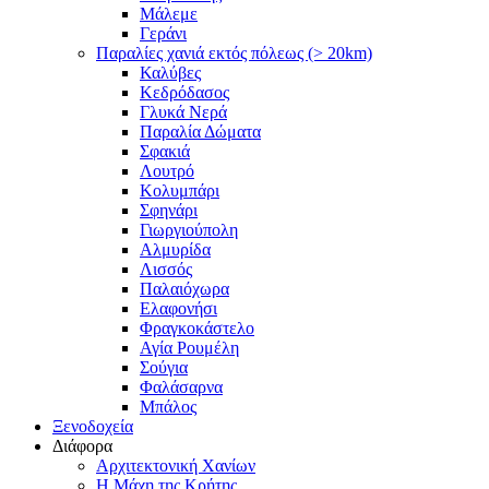
Μάλεμε
Γεράνι
Παραλίες χανιά εκτός πόλεως (> 20km)
Καλύβες
Κεδρόδασος
Γλυκά Νερά
Παραλία Δώματα
Σφακιά
Λουτρό
Κολυμπάρι
Σφηνάρι
Γιωργιούπολη
Αλμυρίδα
Λισσός
Παλαιόχωρα
Ελαφονήσι
Φραγκοκάστελο
Αγία Ρουμέλη
Σούγια
Φαλάσαρνα
Μπάλος
Ξενοδοχεία
Διάφορα
Αρχιτεκτονική Χανίων
Η Μάχη της Κρήτης