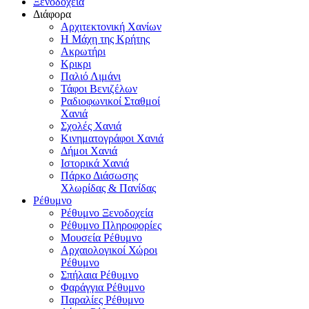
Ξενοδοχεία
Διάφορα
Αρχιτεκτονική Χανίων
Η Μάχη της Κρήτης
Ακρωτήρι
Κρικρι
Παλιό Λιμάνι
Τάφοι Βενιζέλων
Ραδιοφωνικοί Σταθμοί
Χανιά
Σχολές Χανιά
Κινηματογράφοι Χανιά
Δήμοι Χανιά
Ιστορικά Χανιά
Πάρκο Διάσωσης
Χλωρίδας & Πανίδας
Ρέθυμνο
Ρέθυμνο Ξενοδοχεία
Ρέθυμνο Πληροφορίες
Μουσεία Ρέθυμνο
Αρχαιολογικοί Χώροι
Ρέθυμνο
Σπήλαια Ρέθυμνο
Φαράγγια Ρέθυμνο
Παραλίες Ρέθυμνο