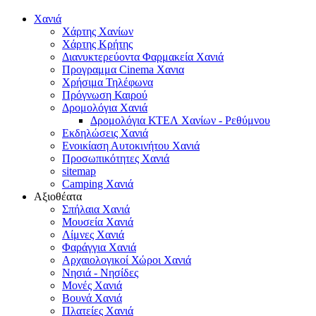
Χανιά
Χάρτης Χανίων
Χάρτης Κρήτης
Διανυκτερεύοντα Φαρμακεία Χανιά
Προγραμμα Cinema Χανια
Χρήσιμα Τηλέφωνα
Πρόγνωση Καιρού
Δρομολόγια Χανιά
Δρομολόγια ΚΤΕΛ Χανίων - Ρεθύμνου
Εκδηλώσεις Χανιά
Ενοικίαση Αυτοκινήτου Χανιά
Προσωπικότητες Χανιά
sitemap
Camping Χανιά
Αξιοθέατα
Σπήλαια Χανιά
Μουσεία Χανιά
Λίμνες Χανιά
Φαράγγια Χανιά
Αρχαιολογικοί Χώροι Χανιά
Νησιά - Νησίδες
Μονές Χανιά
Βουνά Χανιά
Πλατείες Χανιά