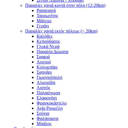
Σειτάν Λιμάνια - Χορδάκι
Παραλίες χανιά κοντά στην πόλη (12-20km)
Ραπανιανά
Ταυρωνίτης
Μάλεμε
Γεράνι
Παραλίες χανιά εκτός πόλεως (> 20km)
Καλύβες
Κεδρόδασος
Γλυκά Νερά
Παραλία Δώματα
Σφακιά
Λουτρό
Κολυμπάρι
Σφηνάρι
Γιωργιούπολη
Αλμυρίδα
Λισσός
Παλαιόχωρα
Ελαφονήσι
Φραγκοκάστελο
Αγία Ρουμέλη
Σούγια
Φαλάσαρνα
Μπάλος