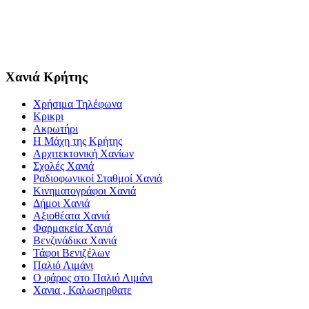
Χανιά Κρήτης
Χρήσιμα Τηλέφωνα
Κρικρι
Ακρωτήρι
Η Μάχη της Κρήτης
Αρχιτεκτονική Χανίων
Σχολές Χανιά
Ραδιοφωνικοί Σταθμοί Χανιά
Κινηματογράφοι Χανιά
Δήμοι Χανιά
Αξιοθέατα Χανιά
Φαρμακεία Χανιά
Βενζινάδικα Χανιά
Τάφοι Βενιζέλων
Παλιό Λιμάνι
Ο φάρος στο Παλιό Λιμάνι
Χανια , Καλωσηρθατε