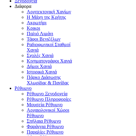
Ξενοδοχεία
Διάφορα
Αρχιτεκτονική Χανίων
Η Μάχη της Κρήτης
Ακρωτήρι
Κρικρι
Παλιό Λιμάνι
Τάφοι Βενιζέλων
Ραδιοφωνικοί Σταθμοί
Χανιά
Σχολές Χανιά
Κινηματογράφοι Χανιά
Δήμοι Χανιά
Ιστορικά Χανιά
Πάρκο Διάσωσης
Χλωρίδας & Πανίδας
Ρέθυμνο
Ρέθυμνο Ξενοδοχεία
Ρέθυμνο Πληροφορίες
Μουσεία Ρέθυμνο
Αρχαιολογικοί Χώροι
Ρέθυμνο
Σπήλαια Ρέθυμνο
Φαράγγια Ρέθυμνο
Παραλίες Ρέθυμνο