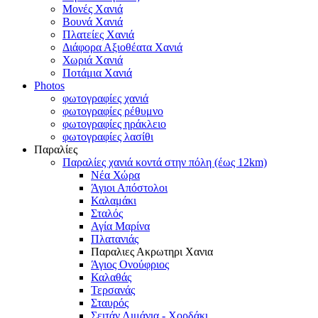
Μονές Χανιά
Βουνά Χανιά
Πλατείες Χανιά
Διάφορα Αξιοθέατα Χανιά
Χωριά Χανιά
Ποτάμια Χανιά
Photos
φωτογραφίες χανιά
φωτογραφίες ρέθυμνο
φωτογραφίες ηράκλειο
φωτογραφίες λασίθι
Παραλίες
Παραλίες χανιά κοντά στην πόλη (έως 12km)
Νέα Χώρα
Άγιοι Απόστολοι
Καλαμάκι
Σταλός
Αγία Μαρίνα
Πλατανιάς
Παραλιες Ακρωτηρι Χανια
Άγιος Ονούφριος
Καλαθάς
Τερσανάς
Σταυρός
Σειτάν Λιμάνια - Χορδάκι