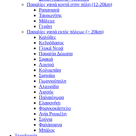
Παραλίες χανιά κοντά στην πόλη (12-20km)
Ραπανιανά
Ταυρωνίτης
Μάλεμε
Γεράνι
Παραλίες χανιά εκτός πόλεως (> 20km)
Καλύβες
Κεδρόδασος
Γλυκά Νερά
Παραλία Δώματα
Σφακιά
Λουτρό
Κολυμπάρι
Σφηνάρι
Γιωργιούπολη
Αλμυρίδα
Λισσός
Παλαιόχωρα
Ελαφονήσι
Φραγκοκάστελο
Αγία Ρουμέλη
Σούγια
Φαλάσαρνα
Μπάλος
Ξενοδοχεία