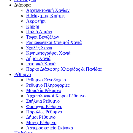
Διάφορα
Αρχιτεκτονική Χανίων
Η Μάχη της Κρήτης
Ακρωτήρι
Κρικρι
Παλιό Λιμάνι
Τάφοι Βενιζέλων
Ραδιοφωνικοί Σταθμοί Χανιά
Σχολές Χανιά
Κινηματογράφοι Χανιά
Δήμοι Χανιά
Ιστορικά Χανιά
Πάρκο Διάσωσης Χλωρίδας & Πανίδας
Ρέθυμνο
Ρέθυμνο Ξενοδοχεία
Ρέθυμνο Πληροφορίες
Μουσεία Ρέθυμνο
Αρχαιολογικοί Χώροι Ρέθυμνο
Σπήλαια Ρέθυμνο
Φαράγγια Ρέθυμνο
Παραλίες Ρέθυμνο
Δήμοι Ρέθυμνο
Μονές Ρέθυμνο
Αστεροσκοπείο Σκίνακα