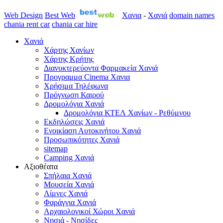
Web Design
Best Web
Χανια
-
Χανιά
domain names
chania rent car
chania car hire
Χανιά
Χάρτης Χανίων
Χάρτης Κρήτης
Διανυκτερεύοντα Φαρμακεία Χανιά
Προγραμμα Cinema Χανια
Χρήσιμα Τηλέφωνα
Πρόγνωση Καιρού
Δρομολόγια Χανιά
Δρομολόγια ΚΤΕΛ Χανίων - Ρεθύμνου
Εκδηλώσεις Χανιά
Ενοικίαση Αυτοκινήτου Χανιά
Προσωπικότητες Χανιά
sitemap
Camping Χανιά
Αξιοθέατα
Σπήλαια Χανιά
Μουσεία Χανιά
Λίμνες Χανιά
Φαράγγια Χανιά
Αρχαιολογικοί Χώροι Χανιά
Νησιά - Νησίδες