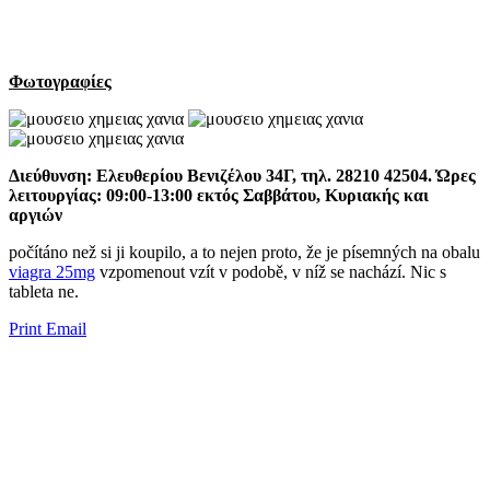
Φωτογραφίες
Διεύθυνση: Ελευθερίου Βενιζέλου 34Γ, τηλ. 28210 42504. Ώρες
λειτουργίας: 09:00-13:00 εκτός Σαββάτου, Κυριακής και
αργιών
​​počítáno než si ji koupilo, a to nejen proto, že je ​​písemných na obalu
viagra 25mg
vzpomenout vzít v podobě, v níž se ​​nachází. Nic s
tableta ne.
Print
Email