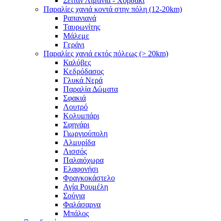
Σειτάν Λιμάνια - Χορδάκι
Παραλίες χανιά κοντά στην πόλη (12-20km)
Ραπανιανά
Ταυρωνίτης
Μάλεμε
Γεράνι
Παραλίες χανιά εκτός πόλεως (> 20km)
Καλύβες
Κεδρόδασος
Γλυκά Νερά
Παραλία Δώματα
Σφακιά
Λουτρό
Κολυμπάρι
Σφηνάρι
Γιωργιούπολη
Αλμυρίδα
Λισσός
Παλαιόχωρα
Ελαφονήσι
Φραγκοκάστελο
Αγία Ρουμέλη
Σούγια
Φαλάσαρνα
Μπάλος