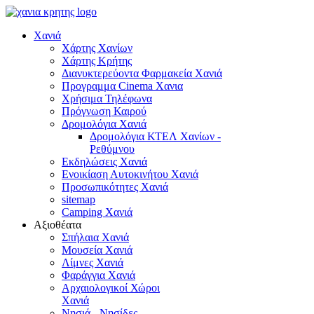
Χανιά
Χάρτης Χανίων
Χάρτης Κρήτης
Διανυκτερεύοντα Φαρμακεία Χανιά
Προγραμμα Cinema Χανια
Χρήσιμα Τηλέφωνα
Πρόγνωση Καιρού
Δρομολόγια Χανιά
Δρομολόγια ΚΤΕΛ Χανίων -
Ρεθύμνου
Εκδηλώσεις Χανιά
Ενοικίαση Αυτοκινήτου Χανιά
Προσωπικότητες Χανιά
sitemap
Camping Χανιά
Αξιοθέατα
Σπήλαια Χανιά
Μουσεία Χανιά
Λίμνες Χανιά
Φαράγγια Χανιά
Αρχαιολογικοί Χώροι
Χανιά
Νησιά - Νησίδες