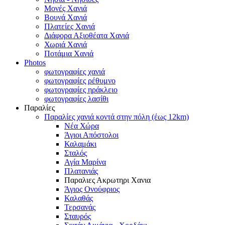
Μονές Χανιά
Βουνά Χανιά
Πλατείες Χανιά
Διάφορα Αξιοθέατα Χανιά
Χωριά Χανιά
Ποτάμια Χανιά
Photos
φωτογραφίες χανιά
φωτογραφίες ρέθυμνο
φωτογραφίες ηράκλειο
φωτογραφίες λασίθι
Παραλίες
Παραλίες χανιά κοντά στην πόλη (έως 12km)
Νέα Χώρα
Άγιοι Απόστολοι
Καλαμάκι
Σταλός
Αγία Μαρίνα
Πλατανιάς
Παραλιες Ακρωτηρι Χανια
Άγιος Ονούφριος
Καλαθάς
Τερσανάς
Σταυρός